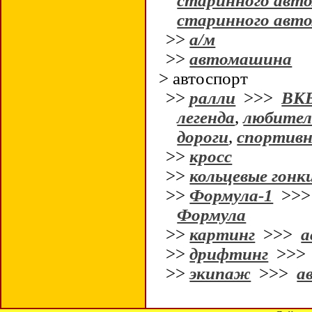
старинного авто
старинного авто
>>
а/м
>>
автомашина
> автоспорт
>>
ралли
>>>
ВК
легенда
,
любител
дороги
,
спортивн
>>
кросс
>>
кольцевые гонк
>>
Формула-1
>>
Формула
>>
картинг
>>>
а
>>
дрифтинг
>>
>>
экипаж
>>>
а