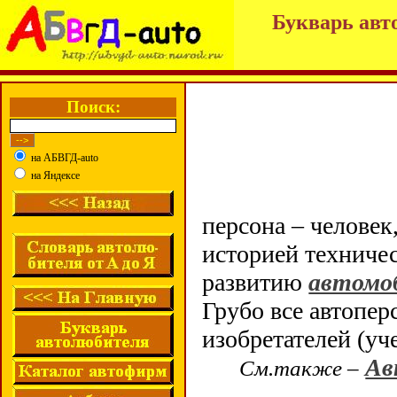
Букварь авт
Поиск:
на АБВГД-auto
на Яндексе
персона – человек
историей техниче
развитию
автомо
Грубо все автопе
изобретателей (уч
Ав
См.также –