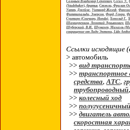
Соловьев Владимир Сергеевич
,
Сссил, У.
,
(Studebaker), братья
,
Стэнли, Фрилан Ос
Уатт, Джеймс
,
Уитворд Жозеф
,
Фанхио
Фиттипальди, Эмерсон
,
Форд, Генри
,
Ф
Суитиро (Соичиро, Honda)
,
Хонольд Г.
,
Х
Шамшуренков, Леонтий Лукьянович
,
Шев
Шуберский, В.И.
,
Шумахер, Михаэль (Ми
сокращение от Лидо Энтони, Lido Antho
Ссылки исходящие (
> автомобиль
>>
вид транспорт
>>
транспортное 
средства
,
АТС
,
гр
трубопроводный
>>
колесный ход
>>
полугусеничный
>>
двигатель авт
скоростная хара