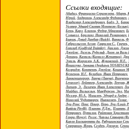
Ссылки входящие:
Абадал, Франциско Серамелера
,
Абарт, К
Юрий
,
Андронов, Александр Федорович
,
Владимир Александрович
,
Бадл, Э.
,
Банк
Уолтер Эдвард Скотт Монтегю (Белью)
Бенц, Карл
,
Блинов, Федор Абрамович
,
Б
Сэмьюэл
,
Брилинг, Николай Романович
,
Бьюик, Дэвид Данбар (Buick)
,
Ванкель, Ф
Габриэльссон Ассар
,
Гаврилов С.
,
Грачев
Готлиб (Godfreid Daimler)
,
Данлоп, Джо
Джеймс
,
Дизель, Рудольф
,
Дион ля Валь 
Донаци, Камиль (Камилл Женатци)
,
Дюр
Эмиль
,
Жиргалев, А.К.
,
Жуковский, Н.Е.
,
Йошизуке, Аюкава (Ayukawa YOSHISUK
Колридж
,
Контент, Джеймс
,
Кошкин М
Кузнецов, Н.Г.
,
Кулибин, Иван Петрович
Ланкеншпергер
,
Ланча (Лянча), Винченц
Levassor)
,
Лейтнер, Александр
,
Ленуар, 
Липагр, Э.
,
Лихачев, Иван Алексеевич
,
Ло
Майбах, Вильгельм
,
МакФерсон, Эрл
,
Ма
Меллер, Ю.А.
,
Мишлен, Эдуард и Андре
,
Николай Чудотворец
,
Ньюкомен, Томас
,
Луи-Рене
,
Пеке
,
Пекер
,
Перо, Луи (Louis P
Battista Pirelli)
,
Планте, Р.Дж.
,
Платтс, 
Петрович
,
Путилов
,
Райтман Христиа
Генри (Royce)
,
Роллс, Чарльз Стюарт (Ro
Карло Бискаретти ди
,
Рябушинские Сер
Северянин, Игорь
,
Селден, Джорж
,
Сенна