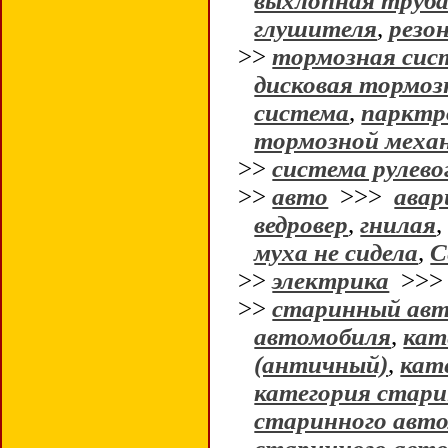
выхлопная труб
глушителя
,
резо
>>
тормозная сис
дисковая тормоз
система
,
парктр
тормозной меха
>>
система рулево
>>
авто
>>>
авар
ведровер
,
гнилая
муха не сидела
,
С
>>
электрика
>>
>>
старинный авт
автомобиля
,
кат
(античный)
,
кат
категория стари
старинного авто