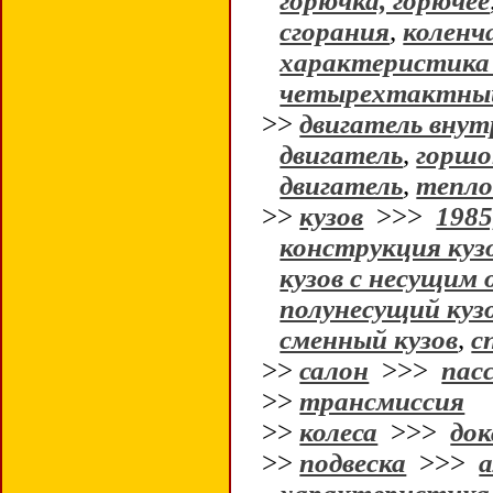
горючка, горючее
сгорания
,
коленч
характеристика
четырехтактный
>>
двигатель внут
двигатель
,
горшо
двигатель
,
тепло
>>
кузов
>>>
1985
конструкция куз
кузов с несущим
полунесущий куз
сменный кузов
,
с
>>
салон
>>>
пас
>>
трансмиссия
>>
колеса
>>>
до
>>
подвеска
>>>