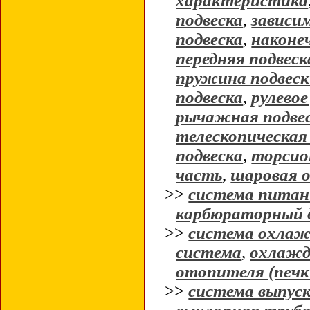
характеристика
подвеска
,
зависи
подвеска
,
наконе
передняя подвеск
пружина подвес
подвеска
,
рулевое
рычажная подве
телескопическая
подвеска
,
торсио
часть
,
шаровая 
>>
система питан
карбюраторный 
>>
система охлаж
система
,
охлажд
отопителя (печк
>>
система выпуск