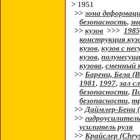
> 1951
>>
зона деформац
безопасность
,
эн
>>
кузов
>>>
1985
конструкция куз
кузов
,
кузов с не
кузов
,
полунесущи
кузова
,
сменный 
>>
Барени, Бела (B
1981
,
1997
,
зал с
безопасности
,
По
безопасности
,
тр
>>
Даймлер-Бенц (
>>
гидроусилитель
усилитель руля
>>
Крайслер (Chrys