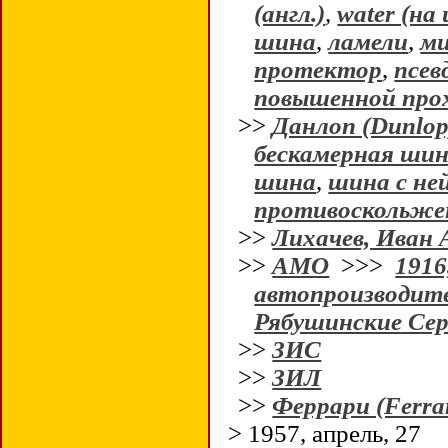
(англ.)
,
water (на 
шина
,
ламели
,
м
протектор
,
псев
повышенной про
>>
Данлоп (Dunlop
бескамерная ши
шина
,
шина с не
противоскольже
>>
Лихачев, Иван 
>>
АМО
>>>
1916
автопроизводит
Рябушинские Сер
>>
ЗИС
>>
ЗИЛ
>>
Феррари (Ferrar
> 1957, апрель, 27