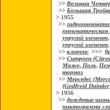
>>
Великая Четве
>>
Большая Тройк
> 1955
>>
гидропневматич
пневматическая 
упругий элемент
упругий элемент
>>
клиренс
>>>
б
>>
Ситроен (Citro
Маже, Поль
,
Пеж
тормоз
>>
Мерседес (Merc
(Godfreid Daimler
> 1956
>>
дождевые шин
пиктограмма «зо