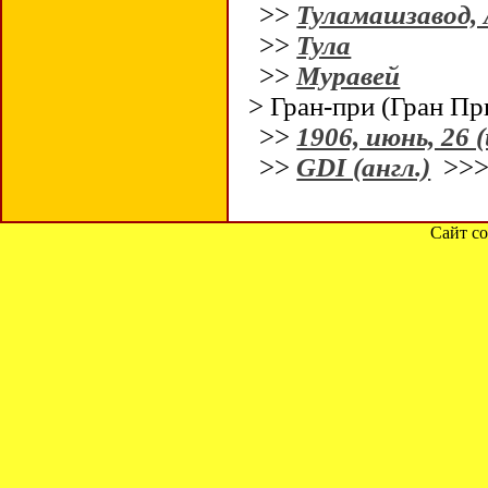
>>
Туламашзавод,
>>
Тула
>>
Муравей
> Гран-при (Гран Пр
>>
1906, июнь, 26 (
>>
GDI (англ.)
>>
Сайт со