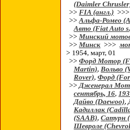
(Daimler Chrusler
>>
FIA (англ.)
>>
>>
Альфа-Ромео (A
Авто (Fiat Auto s.
>>
Минский мотов
>>
Минск
>>>
мо
> 1954, март, 01
>>
Форд Мотор (F
Martin)
,
Вольво (
Rover)
,
Форд (For
>>
Дженерал Мото
сентябрь, 16
,
193
Дайво (Daewoo)
,
Кадиллак (Cadill
(SAAB)
,
Сатурн (
Шевроле (Chevrol