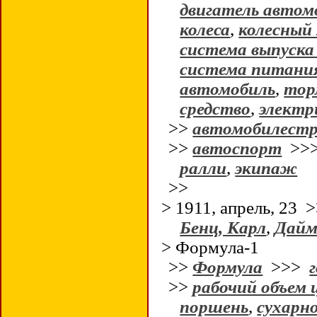
двигатель автом
колеса
,
колесный 
система выпуска
система питани
автомобиль
,
тор
средство
,
электр
>>
автомобилестр
>>
автоспорт
>>
ралли
,
экипаж
>>
> 1911, апрель, 23
Бенц, Карл
,
Дайм
> Формула-1
>>
Формула
>>>
>>
рабочий объем 
поршень
,
сухарн