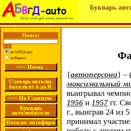
Букварь авт
Поиск:
Фа
на АБВГД-auto
на Яндексе
{
автоперсона
} – 
максимальный ми
выигрывал чемпио
1956
и
1957
гг. Св
г., выиграв 24 из 
принимал участие
победу с другим 