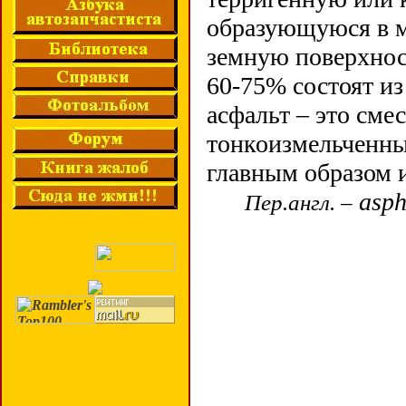
образующуюся в м
земную поверхнос
60-75% состоят и
асфальт – это сме
тонкоизмельченн
главным образом 
asph
Пер.англ. –