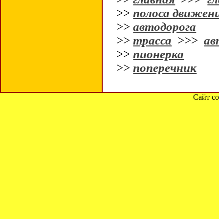
>>
полоса движен
>>
автодорога
>>
трасса
>>>
ав
>>
пионерка
>>
поперечник
Сайт со