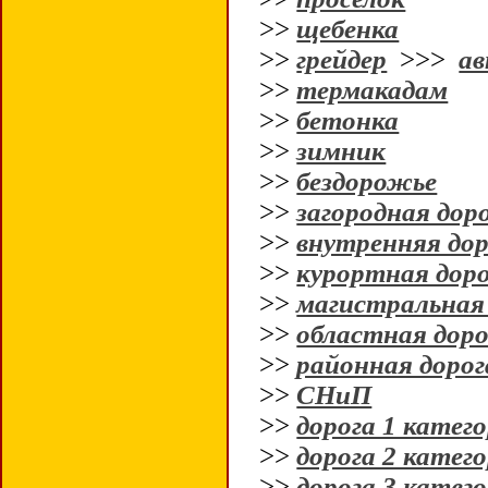
>>
щебенка
>>
грейдер
>>>
ав
>>
термакадам
>>
бетонка
>>
зимник
>>
бездорожье
>>
загородная дор
>>
внутренняя дор
>>
курортная дор
>>
магистральная
>>
областная доро
>>
районная дорог
>>
СНиП
>>
дорога 1 катег
>>
дорога 2 катег
>>
дорога 3 катег