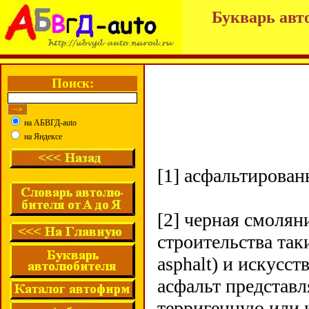
Букварь авт
Поиск:
на АБВГД-auto
на Яндексе
[1] асфальтирова
[2] черная смолян
строительства так
asphalt) и искусс
асфальт представ
терригенную или 