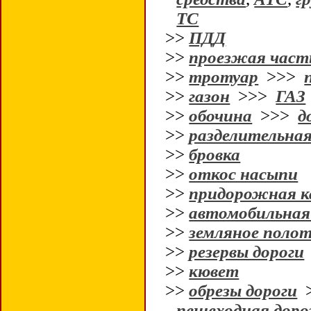
ТС
>>
ПДД
>>
проезжая част
>>
тротуар
>>>
>>
газон
>>>
ГАЗ
>>
обочина
>>>
д
>>
разделительная
>>
бровка
>>
откос насыпи
>>
придорожная к
>>
автомобильная
>>
земляное поло
>>
резервы дороги
>>
кювет
>>
обрезы дороги
пешеходная дор