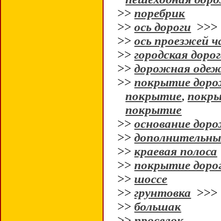
>>
поребрик
>>
ось дороги
>>
>>
ось проезжей 
>>
городская доро
>>
дорожная оде
>>
покрытие дор
покрытие
,
покры
покрытие
>>
основание дор
>>
дополнительны
>>
краевая полоса
>>
покрытие доро
>>
шоссе
>>
грунтовка
>>
>>
большак
>>
проселок