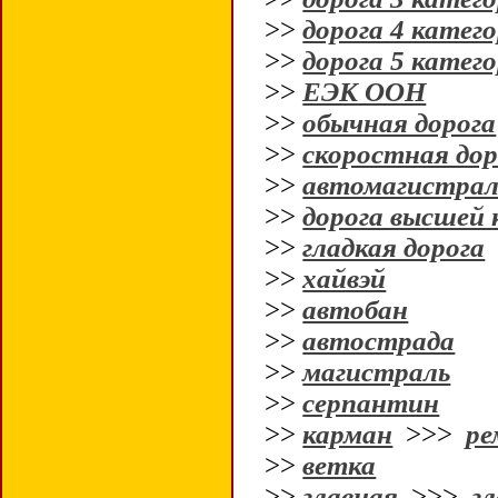
>>
дорога 4 катег
>>
дорога 5 катег
>>
ЕЭК ООН
>>
обычная дорога
>>
скоростная дор
>>
автомагистрал
>>
дорога высшей 
>>
гладкая дорога
>>
хайвэй
>>
автобан
>>
автострада
>>
магистраль
>>
серпантин
>>
карман
>>>
ре
>>
ветка
>>
главная
>>>
гл