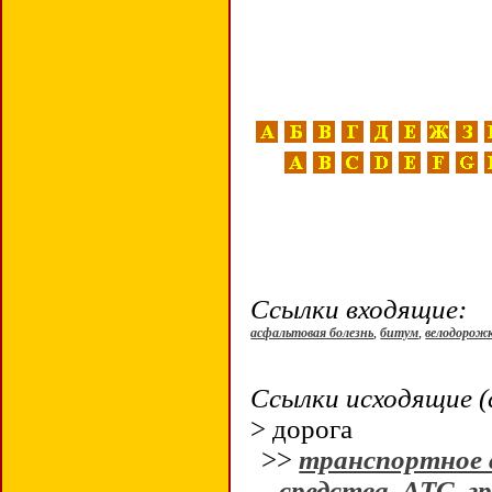
Ссылки входящие:
асфальтовая болезнь
,
битум
,
велодорож
Ссылки исходящие (
> дорога
>>
транспортное 
средства
,
АТС
,
гр