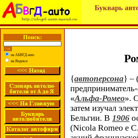
Букварь авт
Поиск:
Ро
на АБВГД-auto
на Яндексе
{
автоперсона
} – 
предприниматель-
«
Альфа-Ромео
». 
затем изучал элек
Бельгии. В
1906
ос
(Nicola Romeo e C
акций французско