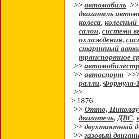
>>
автомобиль
>
двигатель автом
колеса
,
колесный 
салон
,
система в
охлаждения
,
сис
старинный авто
транспортное с
>>
автомобилестр
>>
автоспорт
>>
ралли
,
Формула-
>>
> 1876
>>
Отто, Николау
двигатель
,
ДВС
,
>>
двухтактный д
>>
газовый двигат