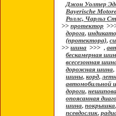
Джон Уолтер Эд
Bayerische Motor
Роллс, Чарльз Ст
>>
протектор
>>
дорога
,
индикато
(протектора)
,
с
>>
шина
>>>
,
ав
бескамерная ши
всесезонная шин
дорожная шина
шины
,
корд
,
лет
автомобильной 
дороги
,
нешипов
опоясанная диаг
шина
,
покрышка
псевдослик
,
ради