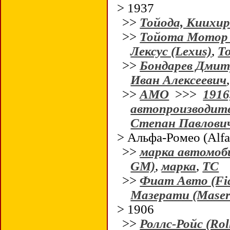
> 1937
>>
Тойода, Киихи
>>
Тойота Мотор (
Лексус (Lexus)
,
Т
>>
Бондарев Дми
Иван Алексеевич
>>
АМО
>>>
1916
автопроизводит
Степан Павлови
> Альфа-Ромео (Alf
>>
марка автомоб
GM)
,
марка
,
ТС
>>
Фиат Авто (Fiat
Мазерати (Maser
> 1906
>>
Роллс-Ройс (Rol