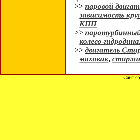
>>
паровой двигат
зависимость кр
КПП
>>
паротурбинный
колесо гидродин
>>
двигатель Сти
маховик
,
стирли
Сайт со