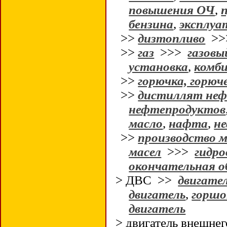
повышения ОЧ
,
бензина
,
эксплуа
>>
дизтопливо
>
>>
газ
>>>
газовы
установка
,
комби
>>
горючка, горюч
>>
дистиллят не
нефтепродуктов
масло
,
нафта
,
не
>>
производство 
масел
>>>
гидр
окончательная 
> ДВС >>
двигате
двигатель
,
горшо
двигатель
> двигатель внешнег