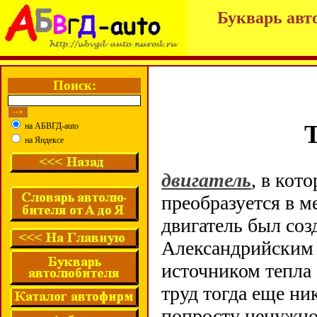
Букварь авт
Поиск:
на АБВГД-auto
на Яндексе
двигатель
, в кот
преобразуется в 
двигатель был соз
Александрийским –
источником тепла
труд тогда еще ни
попросту ненужно