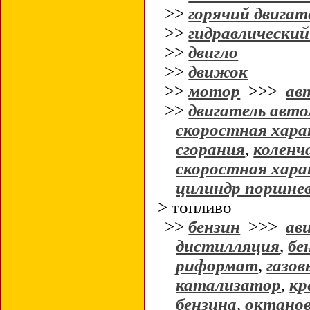
>>
горячий двигат
>>
гидравлический
>>
двигло
>>
движок
>>
мотор
>>>
ав
>>
двигатель авт
скоростная хара
сгорания
,
коленч
скоростная хара
цилиндр поршне
> топливо
>>
бензин
>>>
ав
дистилляция
,
бе
риформат
,
газов
катализатор
,
кр
бензина
,
октанов