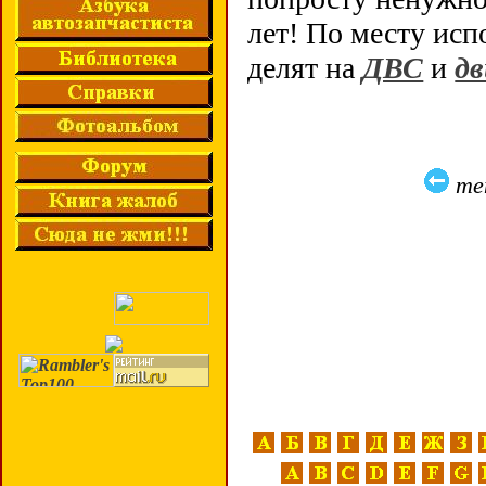
лет! По месту ис
делят на
ДВС
и
дв
те