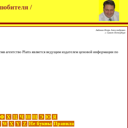
любителя /
Авдонин Игорь Александрович
г. Санкт-Петербург
ремя агентство Platts является ведущим издателем ценовой информации по