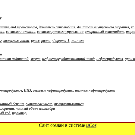
):
ашина
,
вид транспорта
,
двигатель автомобиля
,
двигатель внутреннего сгорания
,
ко
ния
,
система питания
,
система рулевого управления
,
старинный автомобиль
,
торм
г
,
кольцевые гонки
,
кросс
,
ралли
,
Формула-1
,
экипаж
ки
тиллят нефтяной
,
мазут
,
нефтеперерабатывающий завод
,
нефтепродукты
,
произ
фтепродуктов
,
НПЗ
,
светлые нефтепродукты
,
темные нефтепродукты
ионный бензин
,
октановое число
,
тэтраэтилсвинец
сгорания
,
полный объем цилиндра
ый ход
,
трактор
Сайт создан в системе
uCoz