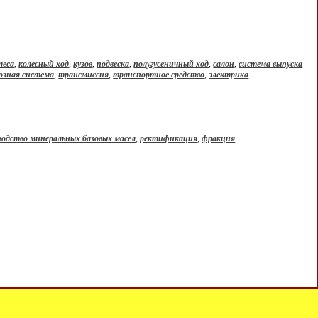
леса
,
колесный ход
,
кузов
,
подвеска
,
полугусеничный ход
,
салон
,
система выпуска
озная система
,
трансмиссия
,
транспортное средство
,
электрика
водство минеральных базовых масел
,
ректификация
,
фракция