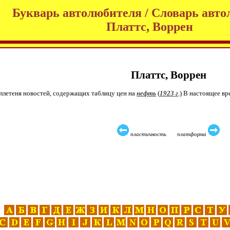
Букварь автолюбителя / Словарь авто
Платтс, Воррен
Платтс, Воррен
юллетеня новостей, содержащих таблицу цен на
нефть
(
1923 г
.) В настоящее в
пластичность платформа