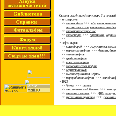
Ссылки исходящие (структура 3-х уровней
> автоперсона
>>
автомобиль
>>>
а/м
,
авто
,
автом
выхлопных газов
,
система охлажде
>>
автомобилестроение
>>
автоспорт
>>>
дрифтинг
,
картин
>>
> нефть сырая
>>
углеводород
>>>
загуститель смаз
>>
перегонка нефти
>>>
бензин
,
дис
>>
легкая нефть
>>
средняя нефть
>>
тяжелая нефть
>>
малосернистая нефть
>>
сернистая неф
>>
высокосернистая нефть
>>
переработка нефти
>>>
выход не
> 1923
>>
Чекер
>>>
такси
>>
этилированный бензин
>>>
авиац
>>
степень сжатия
>>>
ДВС
,
камера 
>>
гусеничный трактор
>>>
гусеничн