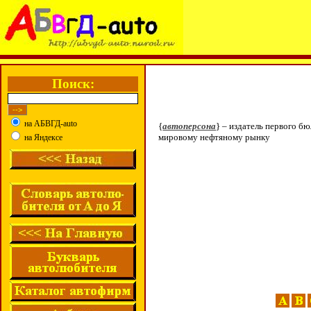
Поиск:
на АБВГД-auto
{
автоперсона
} – издатель первого б
мировому нефтяному рынку
на Яндексе