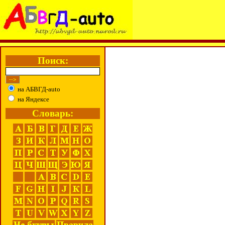
Поиск:
на АБВГД-auto
на Яндексе
Словарь: