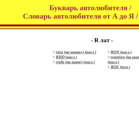
Букварь автолюбителя /
Словарь автолюбителя от А до Я /
- R лат -
>
rain (на шинах) (англ.)
>
RON (англ.)
>
RHD (англ.)
>
rotation (на ши
>
right (на шине) (англ.)
(англ.)
>
ROZ (нем.)