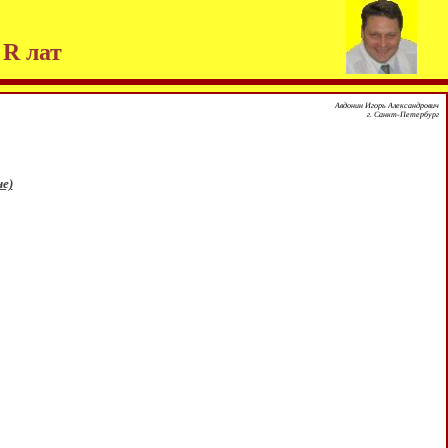
 R лат
Авдонин Игорь Александрович
г. Санкт-Петербург
не)