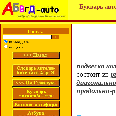
Букварь авт
Поиск:
на АБВГД-auto
на Яндексе
подвеска ко
состоит из
р
диагональн
продольно-