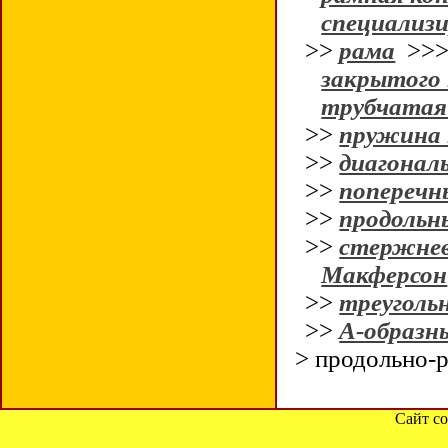
специализи
>>
рама
>>
закрытого
трубчатая
>>
пружина 
>>
диагонал
>>
поперечн
>>
продольн
>>
стержнев
Макферсон
>>
треуголь
>>
А-образн
> продольно-
Сайт со