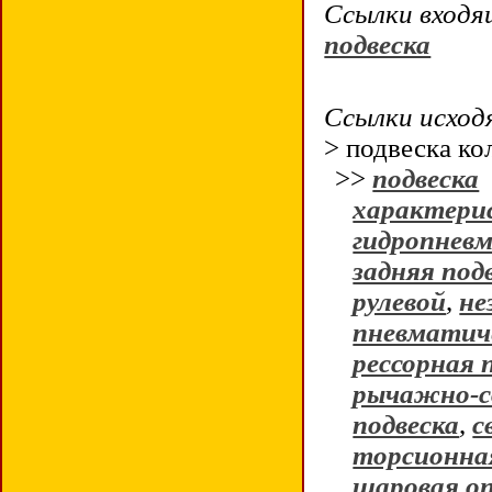
Ссылки входя
подвеска
Ссылки исходя
> подвеска ко
>>
подвеска
характери
гидропневм
задняя под
рулевой
,
не
пневматиче
рессорная 
рычажно-св
подвеска
,
с
торсионная
шаровая о