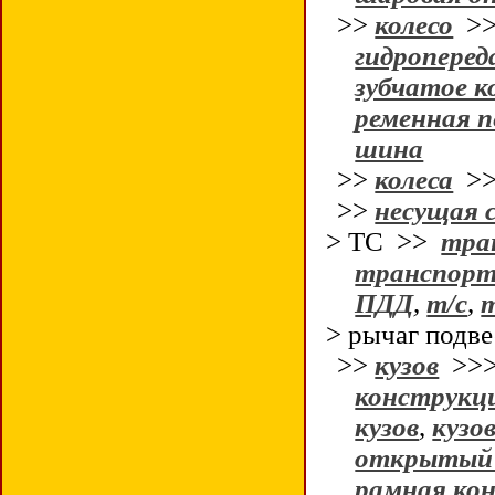
>>
колесо
>
гидроперед
зубчатое к
ременная п
шина
>>
колеса
>
>>
несущая 
> ТС >>
тра
транспорт
ПДД
,
т/с
,
> рычаг подв
>>
кузов
>>
конструкци
кузов
,
кузо
открытый 
рамная кон