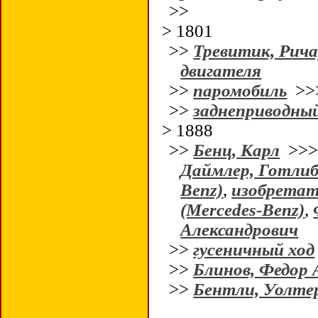
>>
> 1801
>>
Тревитик, Рич
двигателя
>>
паромобиль
>
>>
заднеприводны
> 1888
>>
Бенц, Карл
>>
Даймлер, Готлиб 
Benz)
,
изобретат
(Mercedes-Benz)
,
Александрович
>>
гусеничный ход
>>
Блинов, Федор
>>
Бентли, Уолтер