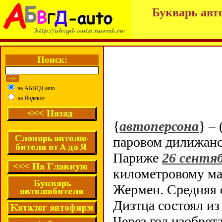
Букварь авт
Поиск:
на АБВГД-auto
на Яндексе
{
автоперсона
} – 
паровом дилижанс
Париже
26 сентяб
километровому ма
Жермен. Средняя 
Дизтца состоял из
Через год изобрет