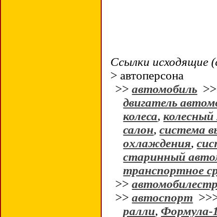
Ссылки исходящие (
> автоперсона
>>
автомобиль
>
двигатель автом
колеса
,
колесный 
салон
,
система в
охлаждения
,
сис
старинный авто
транспортное с
>>
автомобилестр
>>
автоспорт
>>
ралли
,
Формула-