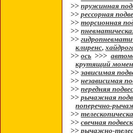
>>
пружинная под
>>
рессорная подв
>>
торсионная по
>>
пневматическа
>>
гидропневматич
клиренс
,
хайдрог
>>
ось
>>>
автом
крутящий моме
>>
зависимая подв
>>
независимая по
>>
передняя подве
>>
рычажная подв
поперечно-рычаж
>>
телескопическа
>>
свечная подвес
>>
рычажно-телес