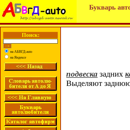
Букварь авт
Поиск:
на АБВГД-auto
на Яндексе
подвеска
задних
к
Выделяют задню