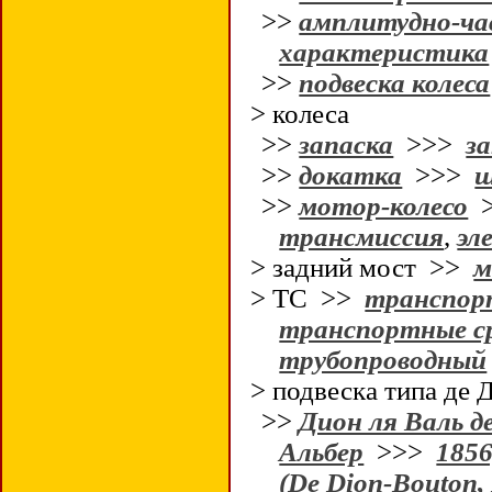
>>
амплитудно-ч
характеристика
>>
подвеска колеса
> колеса
>>
запаска
>>>
за
>>
докатка
>>>
>>
мотор-колесо
трансмиссия
,
эл
> задний мост >>
м
> ТС >>
транспор
транспортные с
трубопроводный
> подвеска типа де 
>>
Дион ля Валь д
Альбер
>>>
1856
(De Dion-Bouton,