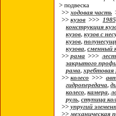
> подвеска
>>
ходовая часть
>>
кузов
>>>
1985
конструкция куз
кузов
,
кузов с не
кузов
,
полунесущи
кузова
,
сменный 
>>
рама
>>>
лест
закрытого проф
рама
,
хребтовая
>>
колесо
>>>
авт
гидропередача
,
д
колесо
,
камера
,
л
руль
,
ступица ко
>>
упругий элемен
>>
механическая п