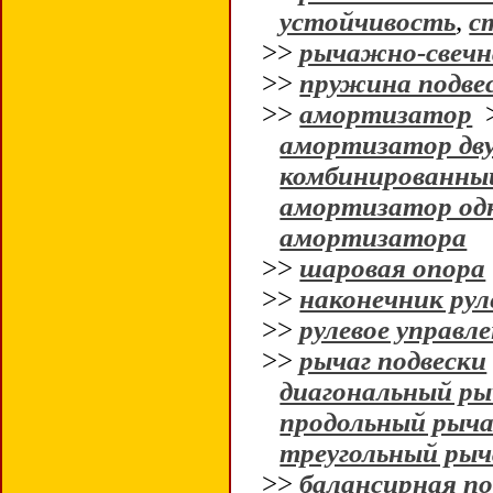
устойчивость
,
с
>>
рычажно-свечн
>>
пружина подве
>>
амортизатор
амортизатор дв
комбинированны
амортизатор од
амортизатора
>>
шаровая опора
>>
наконечник рул
>>
рулевое управл
>>
рычаг подвески
диагональный ры
продольный рыча
треугольный рыч
>>
балансирная по