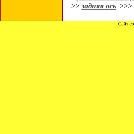
>>
задняя ось
>>
Сайт со