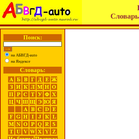
Словарь 
Поиск:
на АБВГД-auto
на Яндексе
Словарь: