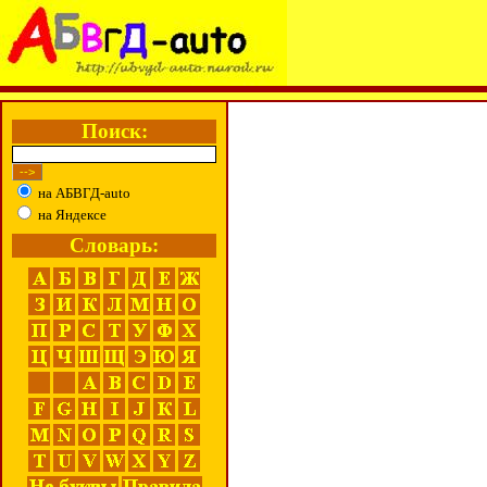
Поиск:
на АБВГД-auto
на Яндексе
Словарь: