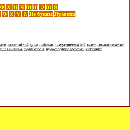
леса
,
колесный ход
,
кузов
,
подвеска
,
полугусеничный ход
,
салон
,
система выпуска
озная система
,
трансмиссия
,
транспортное средство
,
электрика