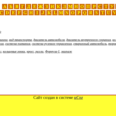
):
ашина
,
вид транспорта
,
двигатель автомобиля
,
двигатель внутреннего сгорания
,
ко
ния
,
система питания
,
система рулевого управления
,
старинный автомобиль
,
торм
г
,
кольцевые гонки
,
кросс
,
ралли
,
Формула-1
,
экипаж
Сайт создан в системе
uCoz