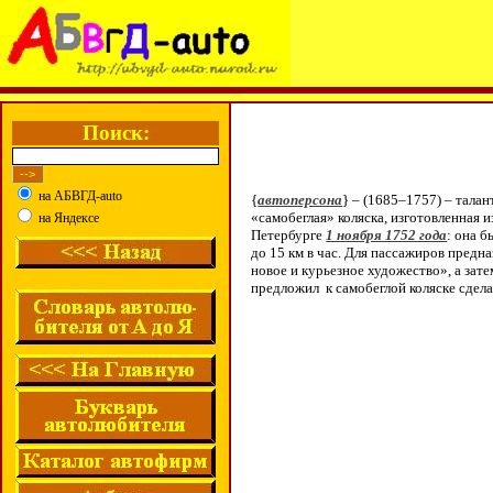
Поиск:
на АБВГД-auto
{
автоперсона
} – (1685–1757) – тала
«самобеглая» коляска, изготовленная и
на Яндексе
Петербурге
1 ноября 1752 года
: она 
до 15 км в час. Для пассажиров предн
новое и курьезное художество», а зат
предложил к самобеглой коляске сдела