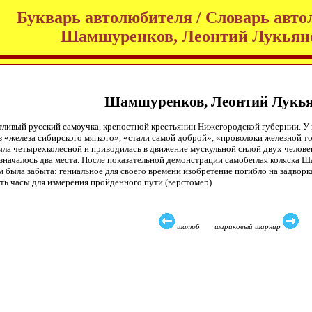
Букварь автолюбителя / Словарь авто
Шамшуренков, Леонтий Лукьян
Шамшуренков, Леонтий Лукь
нтливый русский самоучка, крепостной крестьянин Нижегородской губернии. У 
з «железа сибирского мягкого», «стали самой доброй», «проволоки железной тол
была четырехколесной и приводилась в движение мускульной силой двух челове
азначалось два места. После показательной демонстрации самобеглая коляска
ем была забыта: гениальное для своего времени изобретение погибло на задво
ть часы для измерения пройденного пути (верстомер)
шалюб шариковый шарнир