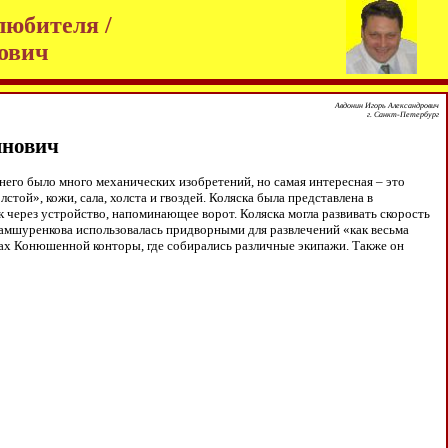
любителя /
ович
Авдонин Игорь Александрович
г. Санкт-Петербург
янович
него было много механических изобретений, но самая интересная – это
стой», кожи, сала, холста и гвоздей. Коляска была представлена в
к через устройство, напоминающее ворот. Коляска могла развивать скорость
 Шамшуренкова использовалась придворными для развлечений «как весьма
рках Конюшенной конторы, где собирались различные экипажи. Также он