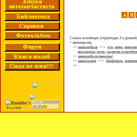
Ссылки исходящие (структура 3-х уровней
> автоперсона
>>
автомобиль
>>>
а/м
,
авто
,
автом
выхлопных газов
,
система охлажде
>>
автомобилестроение
>>
автоспорт
>>>
дрифтинг
,
картин
>>