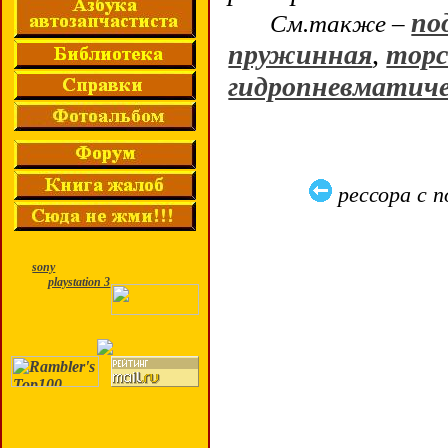
по
См.также –
пружинная
,
торс
гидропневматиче
рессора с 
sony
playstation 3