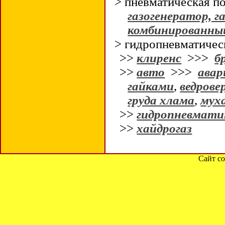
> пневматическая 
газогенератор, 
комбинированный
> гидропневматичес
>>
клиренс
>>>
б
>>
авто
>>>
авар
гайками
,
ведрове
груда хлама
,
муха
>>
гидропневмати
>>
хайдрогаз
Сайт со