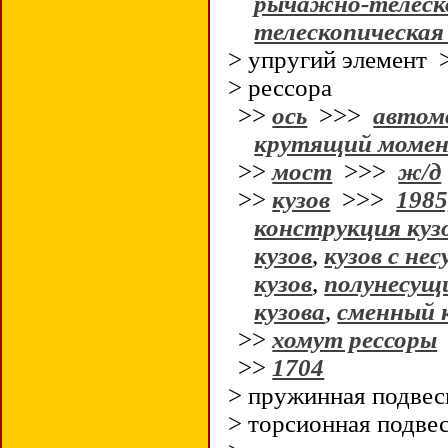
рычажно-телеско
телескопическая
> упругий элемент
> рессора
>>
ось
>>>
автом
крутящий моме
>>
мост
>>>
ж/д
>>
кузов
>>>
1985
конструкция куз
кузов
,
кузов с не
кузов
,
полунесущи
кузова
,
сменный 
>>
хомут рессоры
>>
1704
> пружинная подве
> торсионная подв