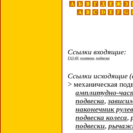
Ссылки входящие:
ГАЗ-69
,
охотник
,
подвеска
Ссылки исходящие (
> механическая по
амплитудно-час
подвеска
,
зависи
наконечник руле
подвеска колеса
,
подвески
,
рычажн