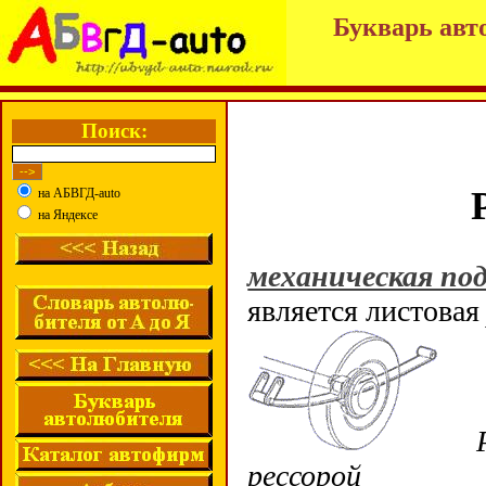
Букварь авт
Поиск:
на АБВГД-auto
на Яндексе
механическая под
является листова
Рес
рессорой