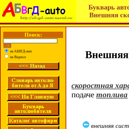
Букварь авт
Внешняя ско
Поиск:
Внешняя 
на АБВГД-auto
на Яндексе
скоростная хар
подаче
топлива
внешняя сис