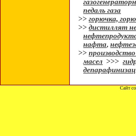
газогенератор
педаль газа
>>
горючка, горю
>>
дистиллят н
нефтепродукт
нафта
,
нефтез
>>
производство
масел
>>>
гид
депарафинизац
Сайт со