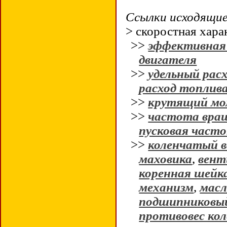
Ссылки исходящие 
> скоростная хара
>>
эффективная
двигателя
>>
удельный рас
расход топлив
>>
крутящий м
>>
частота вра
пусковая част
>>
коленчатый в
маховика
,
вент
коренная шейк
механизм
,
масл
подшипниковый 
противовес кол