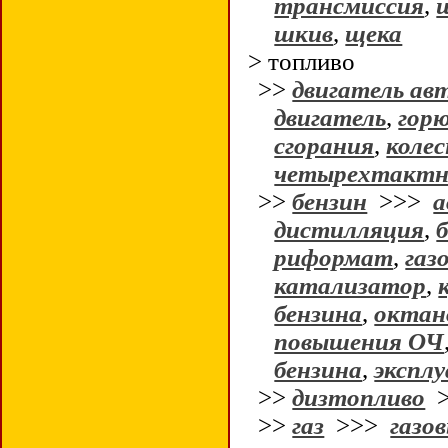
трансмиссия
,
шкив
,
щека
> топливо
>>
двигатель ав
двигатель
,
горю
сгорания
,
колес
четырехтактн
>>
бензин
>>>
а
дистилляция
,
риформат
,
газ
катализатор
,
бензина
,
октан
повышения ОЧ
бензина
,
экспл
>>
дизтопливо
>
>>
газ
>>>
газо