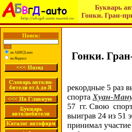
Букварь ав
Гонки. Гран-п
Поиск:
Гонки. Гра
на АБВГД-auto
на Яндексе
рекордные 5 раз в
спорта
Хуан-Ману
57 гг. Свою спорт
выиграв 24 из 51 
принимал участие