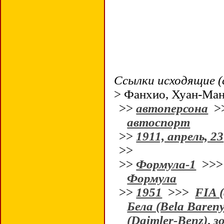
Ссылки исходящие (
> Фанхио, Хуан-Ма
>>
автоперсона
>
автоспорт
>>
1911, апрель, 23
>>
>>
Формула-1
>>
Формула
>>
1951
>>>
FIA (
Бела (Bela Bareny
(Daimler-Benz)
,
з