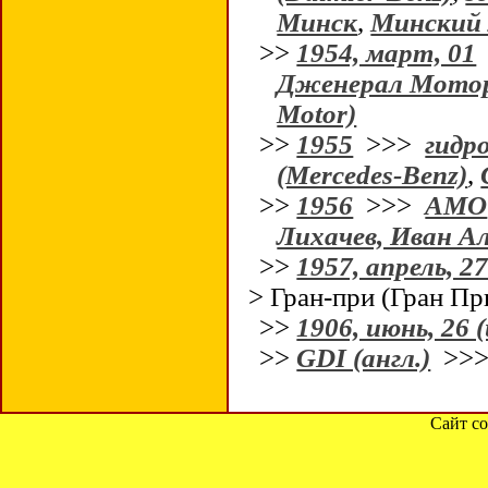
Минск
,
Минский 
>>
1954, март, 01
Дженерал Моторс
Motor)
>>
1955
>>>
гидр
(Mercedes-Benz)
,
>>
1956
>>>
АМО
Лихачев, Иван А
>>
1957, апрель, 2
> Гран-при (Гран Пр
>>
1906, июнь, 26 (
>>
GDI (англ.)
>>
Сайт со