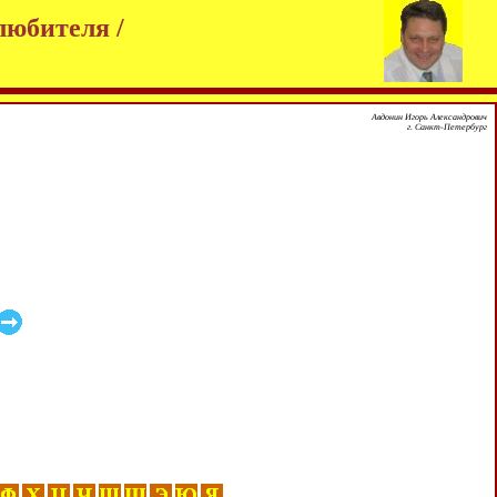
любителя /
Авдонин Игорь Александрович
г. Санкт-Петербург