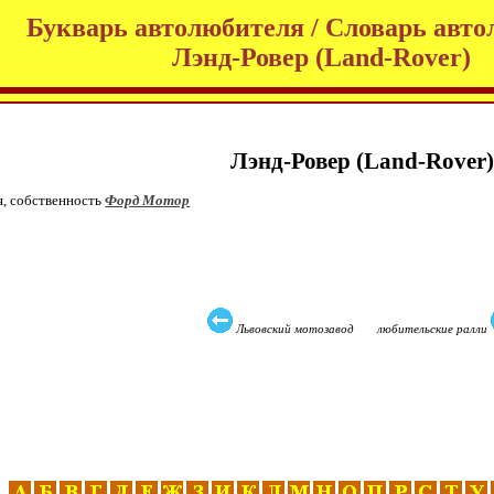
Букварь автолюбителя / Словарь авто
Лэнд-Ровер (Land-Rover)
Лэнд-Ровер (Land-Rover)
я, собственность
Форд Мотор
Львовский мотозавод любительские ралли