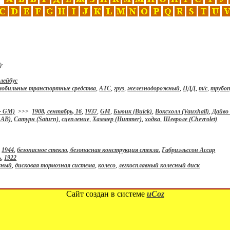
):
лейбус
мобильные транспортные средства
,
АТС
,
груз
,
железнодорожный
,
ПДД
,
т/с
,
трубо
– GM)
>>>
1908, сентябрь, 16
,
1937
,
GM
,
Бьюик (Buick)
,
Воксхолл (Vauxhall)
,
Дайво
AAB)
,
Сатурн (Saturn)
,
сцепление
,
Хаммер (Hummer)
,
ходка
,
Шевроле (Chevrolet)
,
1944
,
безопасное стекло, безопасная конструкция стекла
,
Габриэльссон Ассар
ь
,
1922
сный
,
дисковая тормозная система
,
колесо
,
легкосплавный колесный диск
Сайт создан в системе
uCoz