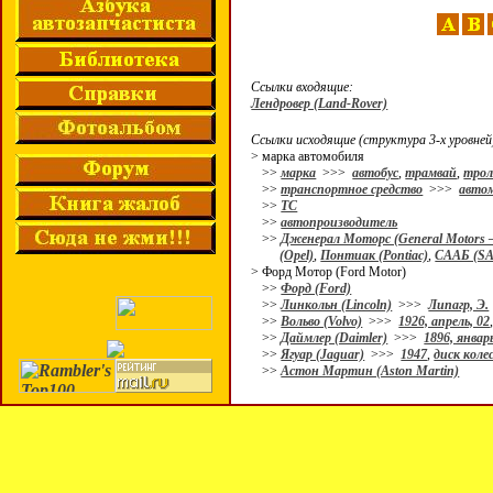
Ссылки входящие:
Лендровер (Land-Rover)
Ссылки исходящие (структура 3-х уровней
> марка автомобиля
>>
марка
>>>
автобус
,
трамвай
,
трол
>>
транспортное средство
>>>
авто
>>
ТС
>>
автопроизводитель
>>
Дженерал Моторс (General Motors 
(Opel)
,
Понтиак (Pontiac)
,
СААБ (S
> Форд Мотор (Ford Motor)
>>
Форд (Ford)
>>
Линкольн (Lincoln)
>>>
Липагр, Э.
>>
Вольво (Volvo)
>>>
1926, апрель, 02
>>
Даймлер (Daimler)
>>>
1896, январ
>>
Ягуар (Jaguar)
>>>
1947
,
диск коле
>>
Астон Мартин (Aston Martin)