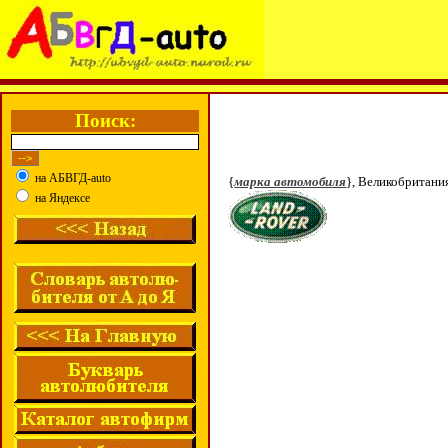
Поиск:
на АБВГД-auto
{
марка автомобиля
}, Великобритани
на Яндексе