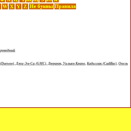
проводный
 (Daewoo)
,
Джи-Эм-Си (GMC)
,
Дюрант, Уильям Крапо
,
Кадиллак (Cadillac)
,
Опель