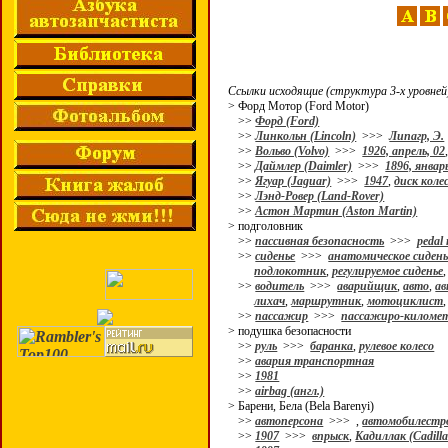
Ссылки исходящие (структура 3-х уровней
> Форд Мотор (Ford Motor)
>>
Форд (Ford)
>>
Линкольн (Lincoln)
>>>
Липагр, Э.
>>
Вольво (Volvo)
>>>
1926, апрель, 02
>>
Даймлер (Daimler)
>>>
1896, январ
>>
Ягуар (Jaguar)
>>>
1947
,
диск коле
>>
Лэнд-Ровер (Land-Rover)
>>
Астон Мартин (Aston Martin)
> подголовник
>>
пассивная безопасность
>>>
pedal 
>>
сиденье
>>>
анатомическое сидень
подлокотник
,
регулируемое сиденье
>>
водитель
>>>
аварийщик
,
авто
,
ав
лихач
,
маршрутник
,
мотоциклист
>>
пассажир
>>>
пассажиро-киломе
> подушка безопасности
>>
руль
>>>
баранка
,
рулевое колесо
>>
авария транспортная
>>
1981
>>
airbag (англ.)
> Барени, Бела (Bela Barenyi)
>>
автоперсона
>>>
,
автомобилестр
>>
1907
>>>
впрыск
,
Кадиллак (Cadilla