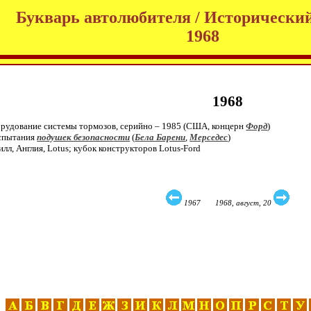
Букварь автолюбителя / Исторический
1968
1968
орудование системы тормозов, серийно – 1985 (США, концерн
Форд
)
испытания
подушек безопасности
(
Бела Барени
,
Мерседес
)
лл, Англия, Lotus; кубок конструкторов Lotus-Ford
1967 1968, август, 20