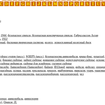
):
,
1944
,
безопасное стекло, безопасная конструкция стекла
,
Габриэльссон Ассар
ь
,
1922
сный
,
дисковая тормозная система
,
колесо
,
легкосплавный колесный диск
release system (англ.)
,
WHIPS (англ.)
,
безопасность автомобиля
,
краш-бокс
,
пешеход
е
,
боковое сиденье
,
заднее сиденье
,
ковшовое сиденье
,
нерегулируемое сиденье
,
основа
,
сиденье водителя
,
сиденье для младенца
,
съемное сиденье
толеди
,
Автомедонт (Автомедон)
,
байкер
,
ВАЗовод
,
варяги
,
водила
,
водолаз
,
гонщи
,
наездник
,
осевик
,
пилот
,
прилипала
,
прицеп
,
табуретчик
,
таксист
,
ухарь
,
ушастая
тр
,
пассажировместимость
,
пассажирооборот
,
пассажирский
,
чел
оение
,
автомобиль
,
автоспорт
c)
,
Оранж, П.