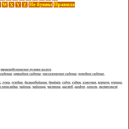
,
травмобезопасное рулевое колесо
 сиденья
,
откидное сиденье
,
пассажирское сиденье
,
переднее сиденье
,
к
,
гужа
,
гужбан
,
дальнобойщик
,
драйвер
,
ездун
,
ездюк
,
извозчик
,
коршун
,
курица
,
 прокладка
,
чайник
,
чайница
,
частник
,
шалюб
,
шофер
,
эгоист
,
экстремист