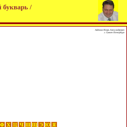
 букварь /
Авдонин Игорь Александрович
г. Санкт-Петербург