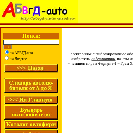
Поиск:
на АБВГД-auto
– электронное антиблокировочное об
– изобретены
подголовники
, начаты 
на Яндексе
– чемпион мира в
Формуле-1
– Грэм Хи