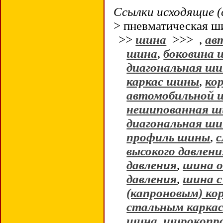
Ссылки исходящие (
> пневматическая ш
>>
шина
>>>
,
ав
шина
,
боковина
диагональная ш
каркас шины
,
ко
автомобильной 
нешипованная ш
диагональная ш
профиль шины
,
с
высокого давлени
давления
,
шина о
давления
,
шина с
(капроновым) ко
стальным карка
шина
,
широкопр