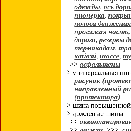
одежды
,
ось доро
пионерка
,
покрыт
полоса движени
проезжая часть
дорога
,
резервы д
термакадам
,
тра
хайвэй
,
шоссе
,
ще
>>
асфальтены
> универсальная ш
рисунок (протек
направленный ри
(протектора)
> шина повышенно
> дождевые шины
>>
аквапланирова
>>
ламели
>>>
сц