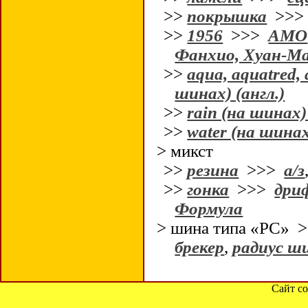
>>
покрышка
>>
>>
1956
>>>
АМО
Фанхио, Хуан-Ма
>>
aqua, aquatred
шинах) (англ.)
>>
rain (на шинах) 
>>
water (на шинах
> микст
>>
резина
>>>
а/з
>>
гонка
>>>
дри
Формула
> шина типа «РС» 
брекер
,
радиус ш
Сайт со