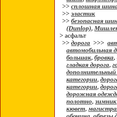
>>
сплошная шин
>>
эластик
>>
безопасная ши
(Dunlop)
,
Мишлен
> асфальт
>>
дорога
>>>
ав
автомобильная д
большак
,
бровка
,
гладкая дорога
,
г
дополнительный
категории
,
дорог
категории
,
дорог
дорожная одежд
полотно
,
зимник
кювет
,
магистра
обочина
,
обрезы 