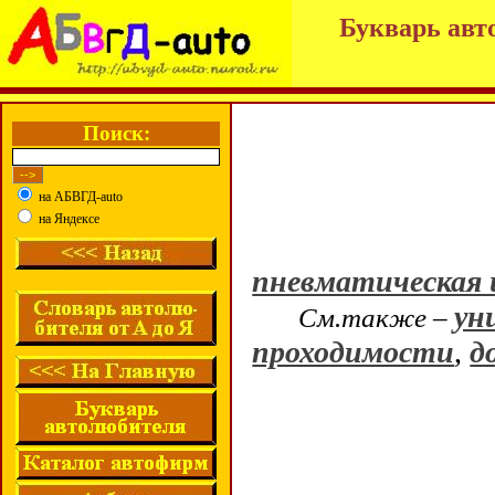
Букварь авт
Поиск:
на АБВГД-auto
на Яндексе
пневматическая
ун
См.также –
проходимости
,
д