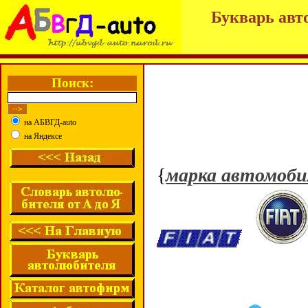
Букварь авт
Поиск:
на АБВГД-auto
на Яндексе
{
марка автомоби