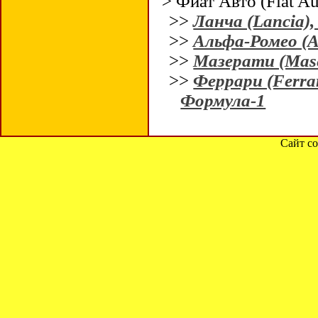
> Фиат Авто (Fiat Aut
>>
Ланча (Lancia)
>>
Альфа-Ромео (A
>>
Мазерати (Mase
>>
Феррари (Ferrar
Формула-1
Сайт со