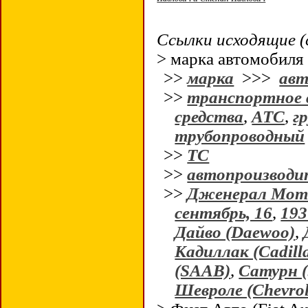
Ссылки исходящие (
> марка автомобиля
>>
марка
>>>
авт
>>
транспортное 
средства
,
АТС
,
гр
трубопроводный
>>
ТС
>>
автопроизводи
>>
Дженерал Мото
сентябрь, 16
,
193
Дайво (Daewoo)
,
Кадиллак (Cadill
(SAAB)
,
Сатурн (
Шевроле (Chevrol