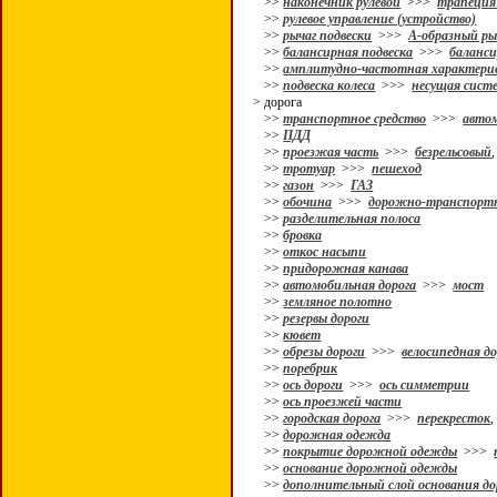
>>
наконечник рулевой
>>>
трапеция 
>>
рулевое управление (устройство)
>>
рычаг подвески
>>>
А-образный ры
>>
балансирная подвеска
>>>
баланс
>>
амплитудно-частотная характери
>>
подвеска колеса
>>>
несущая сист
> дорога
>>
транспортное средство
>>>
авто
>>
ПДД
>>
проезжая часть
>>>
безрельсовый
>>
тротуар
>>>
пешеход
>>
газон
>>>
ГАЗ
>>
обочина
>>>
дорожно-транспортн
>>
разделительная полоса
>>
бровка
>>
откос насыпи
>>
придорожная канава
>>
автомобильная дорога
>>>
мост
>>
земляное полотно
>>
резервы дороги
>>
кювет
>>
обрезы дороги
>>>
велосипедная д
>>
поребрик
>>
ось дороги
>>>
ось симметрии
>>
ось проезжей части
>>
городская дорога
>>>
перекресток
>>
дорожная одежда
>>
покрытие дорожной одежды
>>>
>>
основание дорожной одежды
>>
дополнительный слой основания 