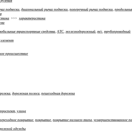
рулевая
чаг подвески
,
диагональный рычаг подвески
,
поперечный рычаг подвески
,
продольны
ир
стика
>>>
характеристика
ема
мобильные транспортные средства
,
АТС
,
железнодорожный
,
т/с
,
трубопроводный
,
элемент
ое происшествие
орожка
,
дорожная полоса
,
пешеходная дорожка
,
проспект
,
улица
переходное покрытие
,
покрытие
,
покрытие низшего типа
,
усовершенствованное п
дорожной одежды