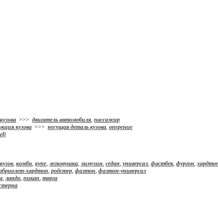
кузова
>>>
двигатель автомобиля
,
пассажир
укция кузова
>>>
несущая деталь кузова
,
оперение
el)
кузов
,
комби
,
купе
,
легковушка
,
лимузин
,
седан
,
универсал
,
фастбек
,
фургон
,
хардтоп
абриолет-хардтоп
,
родстер
,
фаэтон
,
фаэтон-универсал
м
,
ландо
,
пикап
,
тарга
стерна