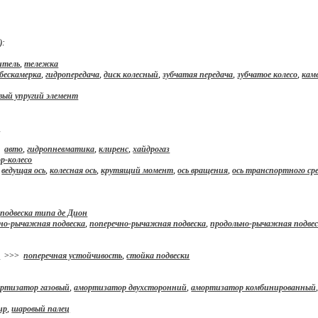
):
итель
,
тележка
бескамерка
,
гидропередача
,
диск колесный
,
зубчатая передача
,
зубчатое колесо
,
кам
вый упругий элемент
н
>
авто
,
гидропневматика
,
клиренс
,
хайдрогаз
р-колесо
,
ведущая ось
,
колесная ось
,
крутящий момент
,
ось вращения
,
ось транспортного ср
,
подвеска типа де Дион
но-рычажная подвеска
,
поперечно-рычажная подвеска
,
продольно-рычажная подве
а
>>>
поперечная устойчивость
,
стойка подвески
ртизатор газовый
,
амортизатор двухсторонний
,
амортизатор комбинированный
ир
,
шаровый палец