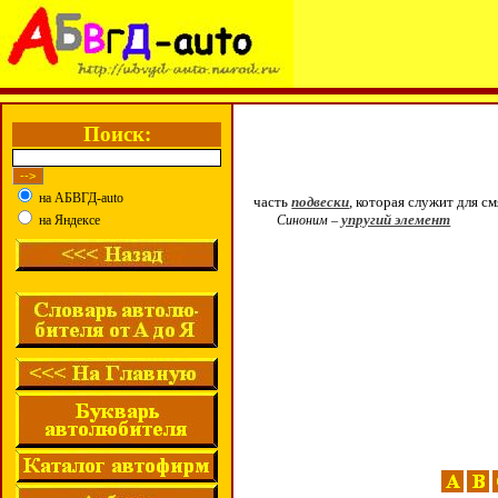
Поиск:
на АБВГД-auto
часть
подвески
, которая служит для с
упругий элемент
на Яндексе
Синоним –