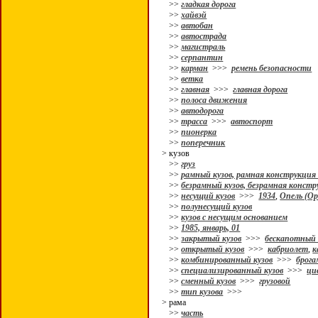
>>
гладкая дорога
>>
хайвэй
>>
автобан
>>
автострада
>>
магистраль
>>
серпантин
>>
карман
>>>
ремень безопасности
>>
ветка
>>
главная
>>>
главная дорога
>>
полоса движения
>>
автодорога
>>
трасса
>>>
автоспорт
>>
пионерка
>>
поперечник
> кузов
>>
груз
>>
рамный кузов, рамная конструкция 
>>
безрамный кузов, безрамная констр
>>
несущий кузов
>>>
1934
,
Опель (Op
>>
полунесущий кузов
>>
кузов с несущим основанием
>>
1985, январь, 01
>>
закрытый кузов
>>>
бескапотный 
>>
открытый кузов
>>>
кабриолет
,
к
>>
комбинированный кузов
>>>
брога
>>
специализированный кузов
>>>
ци
>>
сменный кузов
>>>
грузовой
>>
тип кузова
>>>
> рама
>>
часть