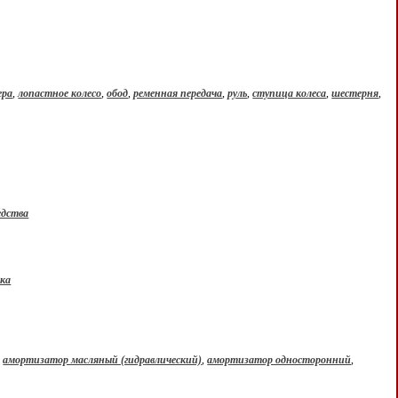
ера
,
лопастное колесо
,
обод
,
ременная передача
,
руль
,
ступица колеса
,
шестерня
,
едства
ска
,
амортизатор масляный (гидравлический)
,
амортизатор односторонний
,