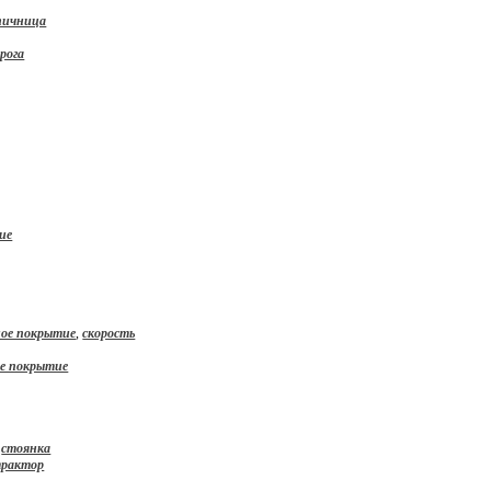
пичница
рога
ие
ое покрытие
,
скорость
ое покрытие
,
стоянка
рактор