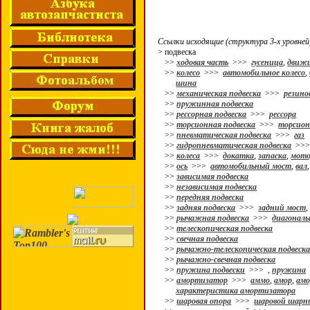
Ссылки исходящие (структура 3-х уровней
> подвеска
>>
ходовая часть
>>>
гусеница
,
движ
>>
колесо
>>>
автомобильное колесо
,
шина
>>
механическая подвеска
>>>
резино
>>
пружинная подвеска
>>
рессорная подвеска
>>>
рессора
>>
торсионная подвеска
>>>
торсио
>>
пневматическая подвеска
>>>
газ
>>
гидропневматическая подвеска
>>
>>
колеса
>>>
докатка
,
запаска
,
мото
>>
ось
>>>
автомобильный мост
,
вал
>>
зависимая подвеска
>>
независимая подвеска
>>
передняя подвеска
>>
задняя подвеска
>>>
задний мост
>>
рычажная подвеска
>>>
диагональ
>>
телескопическая подвеска
>>
свечная подвеска
>>
рычажно-телескопическая подвеск
>>
рычажно-свечная подвеска
>>
пружина подвески
>>>
,
пружина
>>
амортизатор
>>>
аммо
,
амор
,
амо
характеристика амортизатора
>>
шаровая опора
>>>
шаровой шарн