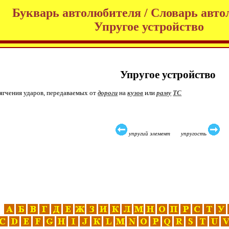
Букварь автолюбителя / Словарь авто
Упругое устройство
Упругое устройство
мягчения ударов, передаваемых от
дороги
на
кузов
или
раму
ТС
упругий элемент упругость