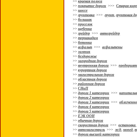
>>
краевая полоса
>>
покрытие дороги
>>>
Старая кир
>>
шоссе
>>
грунтовка
>>>
грунт
,
грунтовая до
>>
большак
>>
проселок
>>
щебенка
>>
грейдер
>>>
автогрейдер
>>
термакадам
>>
бетонка
>>
асфальт
>>>
асфальтены
>>
зимник
>>
бездорожье
>>
загородная дорога
>>
внутренняя дорога
>>>
предприят
>>
курортная дорога
>>
магистральная дорога
>>
областная дорога
>>
районная дорога
>>
СНиП
>>
дорога 1 категории
>>>
капитальн
>>
дорога 2 категории
>>
дорога 3 категории
>>>
облегченн
>>
дорога 4 категории
>>
дорога 5 категории
>>
ЕЭК ООН
>>
обычная дорога
>>
скоростная дорога
>>>
остановка
>>
автомагистраль
>>>
ж/д
,
мопед
,
т
>>
дорога высшей категории