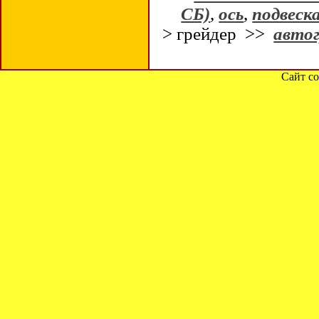
СБ)
,
ось
,
подвеск
> грейдер >>
автог
Сайт со