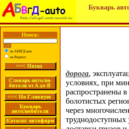
Букварь авт
Поиск:
на АБВГД-auto
на Яндексе
дорога
, эксплуат
условиях, при ми
распространены в 
болотистых регион
через многочислен
труднодоступных 
доставки грузов и