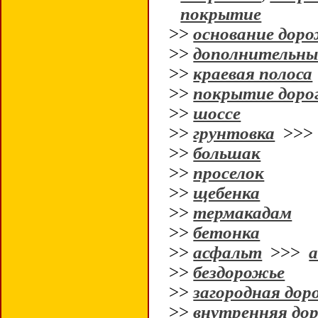
покрытие
>>
основание дор
>>
дополнительны
>>
краевая полоса
>>
покрытие доро
>>
шоссе
>>
грунтовка
>>
>>
большак
>>
проселок
>>
щебенка
>>
термакадам
>>
бетонка
>>
асфальт
>>>
>>
бездорожье
>>
загородная дор
>>
внутренняя дор