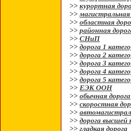
>>
курортная дор
>>
магистральная
>>
областная доро
>>
районная дорог
>>
СНиП
>>
дорога 1 катег
>>
дорога 2 катег
>>
дорога 3 катег
>>
дорога 4 катег
>>
дорога 5 катег
>>
ЕЭК ООН
>>
обычная дорога
>>
скоростная дор
>>
автомагистрал
>>
дорога высшей 
>>
гладкая дорога