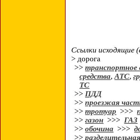
Ссылки исходящие (
> дорога
>>
транспортное 
средства
,
АТС
,
гр
ТС
>>
ПДД
>>
проезжая част
>>
тротуар
>>>
>>
газон
>>>
ГАЗ
>>
обочина
>>>
д
>>
разделительная