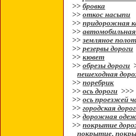
>>
бровка
>>
откос насыпи
>>
придорожная к
>>
автомобильная
>>
земляное поло
>>
резервы дороги
>>
кювет
>>
обрезы дороги
пешеходная дор
>>
поребрик
>>
ось дороги
>>
>>
ось проезжей 
>>
городская доро
>>
дорожная оде
>>
покрытие дор
покрытие
,
покры