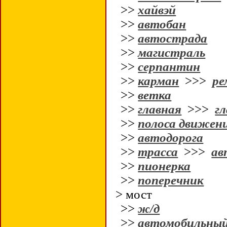
>>
хайвэй
>>
автобан
>>
автострада
>>
магистраль
>>
серпантин
>>
карман
>>>
ре
>>
ветка
>>
главная
>>>
гл
>>
полоса движен
>>
автодорога
>>
трасса
>>>
ав
>>
пионерка
>>
поперечник
> мост
>>
ж/д
>>
автомобильны