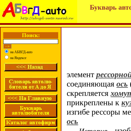
Букварь авт
Поиск:
на АБВГД-auto
на Яндексе
элемент
рессорно
соединяющая
ось
скрепляется
хому
прикреплены к
ку
изгибе рессоры ме
ось
изо
История –