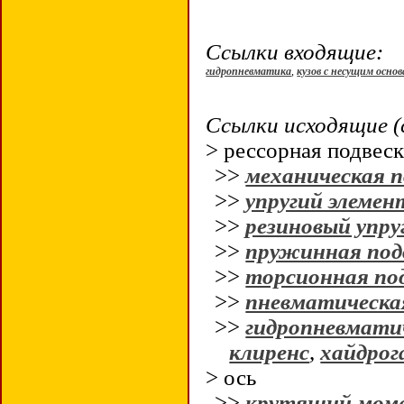
Ссылки входящие:
гидропневматика
,
кузов с несущим осно
Ссылки исходящие (
> рессорная подвеск
>>
механическая п
>>
упругий элемен
>>
резиновый упру
>>
пружинная под
>>
торсионная по
>>
пневматическа
>>
гидропневматич
клиренс
,
хайдрог
> ось
>>
крутящий мом