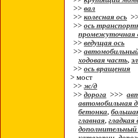
>>
вал
>>
колесная ось
>
>>
ось транспортн
промежуточная 
>>
ведущая ось
>>
автомобильны
ходовая часть
,
э
>>
ось вращения
> мост
>>
ж/д
>>
дорога
>>>
ав
автомобильная д
бетонка
,
больша
главная
,
гладкая 
дополнительный
категории
,
дорог