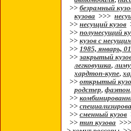
>>
безрамный кузо
кузова
>>>
несу
>>
несущий кузов
>>
полунесущий ку
>>
кузов с несущи
>>
1985, январь, 0
>>
закрытый кузо
легковушка
,
лиму
хардтоп-купе
,
ха
>>
открытый кузо
родстер
,
фаэтон
>>
комбинированн
>>
специализирова
>>
сменный кузов
>>
тип кузова
>>
> хомут рессоры 