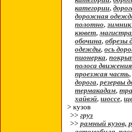
категории
,
дорог
дорожная одежд
полотно
,
зимник
кювет
,
магистра
обочина
,
обрезы 
одежды
,
ось доро
пионерка
,
покрыт
полоса движени
проезжая часть
дорога
,
резервы д
термакадам
,
тра
хайвэй
,
шоссе
,
ще
> кузов
>>
груз
>>
рамный кузов, 
автомобиля
,
пас