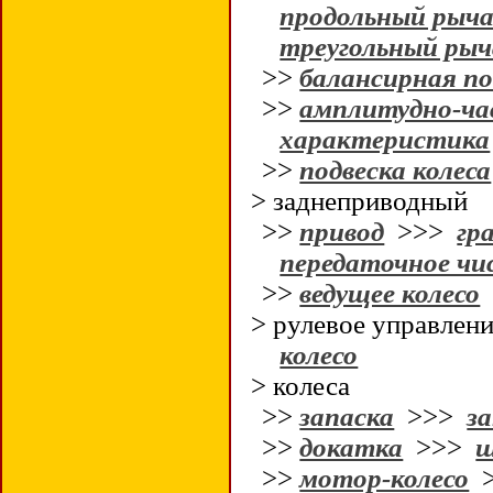
продольный рыча
треугольный рыч
>>
балансирная по
>>
амплитудно-ч
характеристика
>>
подвеска колеса
> заднеприводный
>>
привод
>>>
гр
передаточное чи
>>
ведущее колесо
> рулевое управлен
колесо
> колеса
>>
запаска
>>>
за
>>
докатка
>>>
>>
мотор-колесо