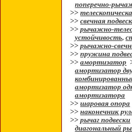
поперечно-рычаж
>>
телескопическа
>>
свечная подвес
>>
рычажно-телес
устойчивость
,
с
>>
рычажно-свечн
>>
пружина подве
>>
амортизатор
амортизатор дв
комбинированны
амортизатор од
амортизатора
>>
шаровая опора
>>
наконечник рул
>>
рычаг подвески
диагональный ры