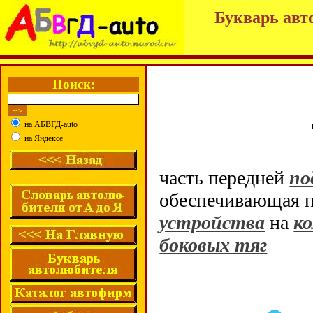
Букварь авт
Поиск:
на АБВГД-auto
на Яндексе
часть передней
по
обеспечивающая п
устройства
на
ко
боковых тяг