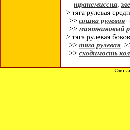
трансмиссия
,
эл
> тяга рулевая сред
>>
сошка рулевая
>>
маятниковый р
> тяга рулевая боко
>>
тяга рулевая
>
>>
сходимость кол
Сайт со