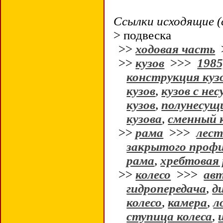
Ссылки исходящие (
> подвеска
>>
ходовая часть
>>
кузов
>>>
1985
конструкция куз
кузов
,
кузов с не
кузов
,
полунесущи
кузова
,
сменный 
>>
рама
>>>
лест
закрытого проф
рама
,
хребтовая
>>
колесо
>>>
авт
гидропередача
,
д
колесо
,
камера
,
л
ступица колеса
,