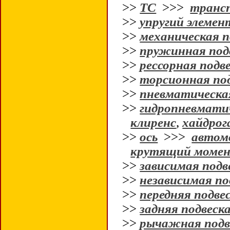
>>
ТС
>>>
транс
>>
упругий элемен
>>
механическая п
>>
пружинная под
>>
рессорная подв
>>
торсионная по
>>
пневматическа
>>
гидропневматич
клиренс
,
хайдрог
>>
ось
>>>
автом
крутящий моме
>>
зависимая подв
>>
независимая по
>>
передняя подве
>>
задняя подвеск
>>
рычажная подв