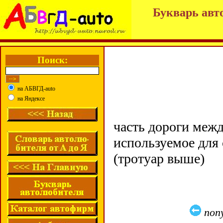
Букварь авт
Поиск:
на АБВГД-auto
на Яндексе
часть дороги меж
используемое для
(тротуар выше)
поп