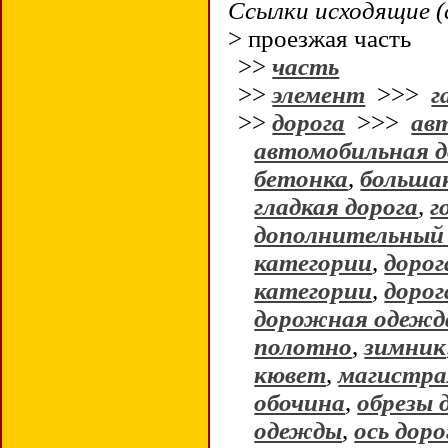
Ссылки исходящие (
> проезжая часть
>>
часть
>>
элемент
>>>
г
>>
дорога
>>>
ав
автомобильная д
бетонка
,
больша
гладкая дорога
,
г
дополнительный
категории
,
дорог
категории
,
дорог
дорожная одежд
полотно
,
зимник
кювет
,
магистра
обочина
,
обрезы 
одежды
,
ось доро