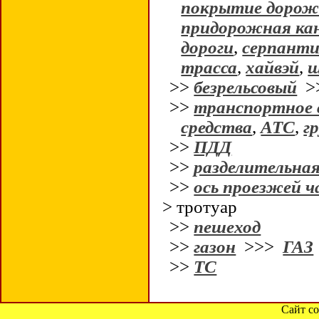
покрытие дорож
придорожная ка
дороги
,
серпант
трасса
,
хайвэй
,
ш
>>
безрельсовый
>
>>
транспортное 
средства
,
АТС
,
гр
>>
ПДД
>>
разделительная
>>
ось проезжей 
> тротуар
>>
пешеход
>>
газон
>>>
ГАЗ
>>
ТС
Сайт со