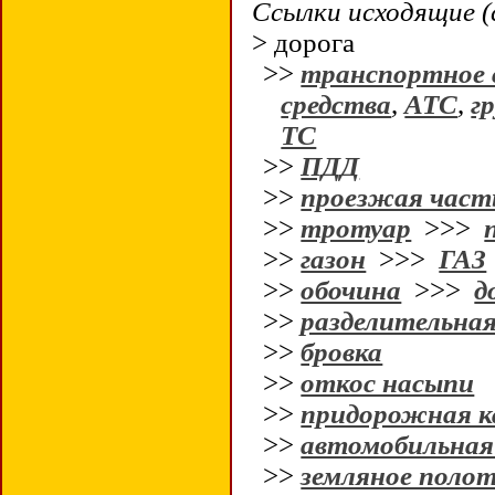
Ссылки исходящие (
> дорога
>>
транспортное 
средства
,
АТС
,
гр
ТС
>>
ПДД
>>
проезжая част
>>
тротуар
>>>
>>
газон
>>>
ГАЗ
>>
обочина
>>>
д
>>
разделительная
>>
бровка
>>
откос насыпи
>>
придорожная к
>>
автомобильная
>>
земляное поло