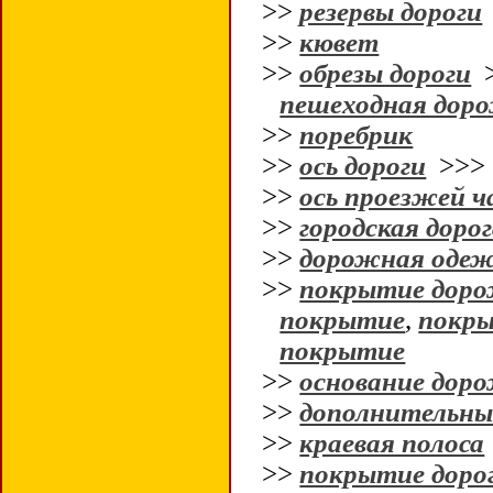
>>
резервы дороги
>>
кювет
>>
обрезы дороги
пешеходная дор
>>
поребрик
>>
ось дороги
>>
>>
ось проезжей 
>>
городская доро
>>
дорожная оде
>>
покрытие дор
покрытие
,
покры
покрытие
>>
основание дор
>>
дополнительны
>>
краевая полоса
>>
покрытие доро