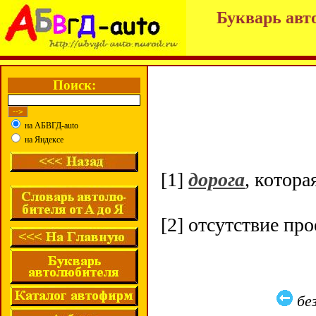
Букварь авт
Поиск:
на АБВГД-auto
на Яндексе
[1]
дорога
, котора
[2] отсутствие пр
бе