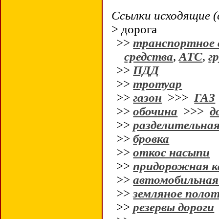
Ссылки исходящие (
> дорога
>>
транспортное 
средства
,
АТС
,
гр
>>
ПДД
>>
тротуар
>>
газон
>>>
ГАЗ
>>
обочина
>>>
д
>>
разделительная
>>
бровка
>>
откос насыпи
>>
придорожная к
>>
автомобильная
>>
земляное поло
>>
резервы дороги