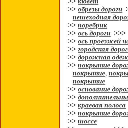
>>
кювет
>>
обрезы дороги
пешеходная дор
>>
поребрик
>>
ось дороги
>>
>>
ось проезжей 
>>
городская доро
>>
дорожная оде
>>
покрытие дор
покрытие
,
покры
покрытие
>>
основание дор
>>
дополнительны
>>
краевая полоса
>>
покрытие доро
>>
шоссе