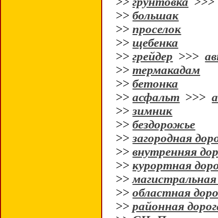
>>
грунтовка
>>
>>
большак
>>
проселок
>>
щебенка
>>
грейдер
>>>
ав
>>
термакадам
>>
бетонка
>>
асфальт
>>>
>>
зимник
>>
бездорожье
>>
загородная дор
>>
внутренняя дор
>>
курортная дор
>>
магистральная
>>
областная доро
>>
районная дорог