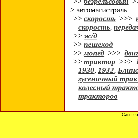
>>
безрельсовый
>
> автомагистраль
>>
скорость
>>>
скорость
,
перед
>>
ж/д
>>
пешеход
>>
мопед
>>>
дви
>>
трактор
>>>
1930
,
1932
,
Блино
гусеничный тра
колесный тракт
тракторов
Сайт со