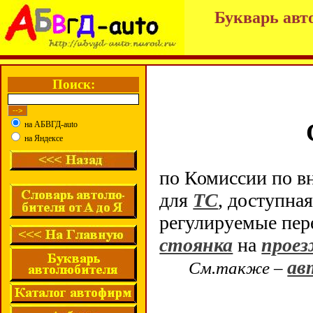
Букварь авт
Поиск:
на АБВГД-auto
на Яндексе
по Комиссии по в
для
ТС
, доступная
регулируемые пер
стоянка
на
прое
ав
См.также –