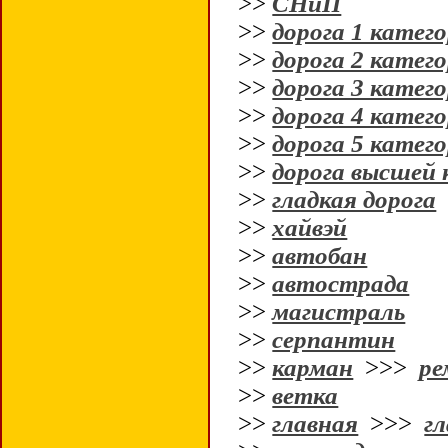
>>
СНиП
>>
дорога 1 катег
>>
дорога 2 катег
>>
дорога 3 катег
>>
дорога 4 катег
>>
дорога 5 катег
>>
дорога высшей 
>>
гладкая дорога
>>
хайвэй
>>
автобан
>>
автострада
>>
магистраль
>>
серпантин
>>
карман
>>>
ре
>>
ветка
>>
главная
>>>
гл