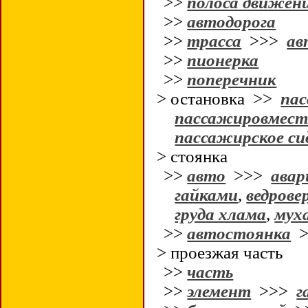
>>
полоса движен
>>
автодорога
>>
трасса
>>>
ав
>>
пионерка
>>
поперечник
> остановка >>
па
пассажировмес
пассажирское си
> стоянка
>>
авто
>>>
авар
гайками
,
ведрове
груда хлама
,
муха
>>
автостоянка
>
> проезжая часть
>>
часть
>>
элемент
>>>
г