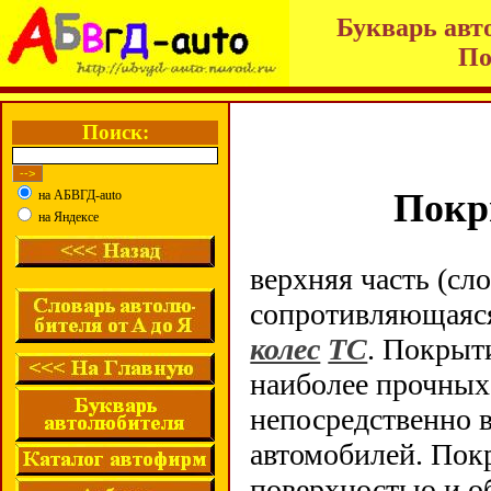
Букварь авт
По
Поиск:
Покр
на АБВГД-auto
на Яндексе
верхняя часть (сл
сопротивляющаяся
колес
ТС
. Покрыт
наиболее прочных
непосредственно 
автомобилей. Пок
поверхностью и о