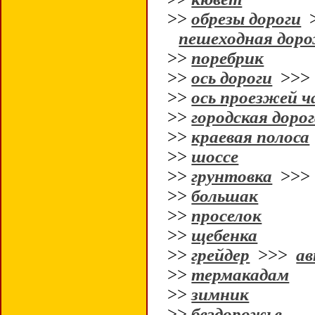
>>
обрезы дороги
пешеходная дор
>>
поребрик
>>
ось дороги
>>
>>
ось проезжей 
>>
городская доро
>>
краевая полоса
>>
шоссе
>>
грунтовка
>>
>>
большак
>>
проселок
>>
щебенка
>>
грейдер
>>>
ав
>>
термакадам
>>
зимник
>>
бездорожье