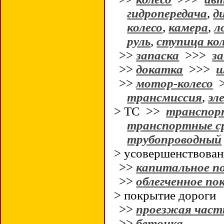
гидропередача
,
д
колесо
,
камера
,
л
руль
,
ступица ко
>>
запаска
>>>
за
>>
докатка
>>>
>>
мотор-колесо
трансмиссия
,
эл
> ТС >>
транспор
транспортные с
трубопроводный
> усовершенствован
>>
капитальное п
>>
облегченное п
> покрытие дороги
>>
проезжая част
>>
бетонка