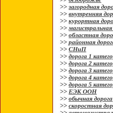
>>
загородная дор
>>
внутренняя дор
>>
курортная дор
>>
магистральная
>>
областная доро
>>
районная дорог
>>
СНиП
>>
дорога 1 катег
>>
дорога 2 катег
>>
дорога 3 катег
>>
дорога 4 катег
>>
дорога 5 катег
>>
ЕЭК ООН
>>
обычная дорога
>>
скоростная дор
>>
автомагистрал