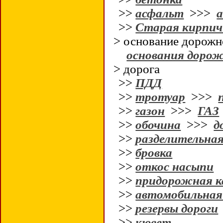
>>
асфальт
>>>
>>
Старая кирпи
> основание дорож
основания доро
> дорога
>>
ПДД
>>
тротуар
>>>
>>
газон
>>>
ГАЗ
>>
обочина
>>>
д
>>
разделительная
>>
бровка
>>
откос насыпи
>>
придорожная к
>>
автомобильная
>>
резервы дороги
>>
кювет