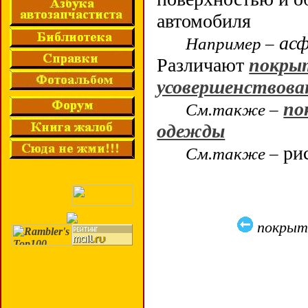
автомобиля
асф
Например –
Различают
покры
усовершенствова
по
См.также –
одежды
рис
См.также –
покрыт