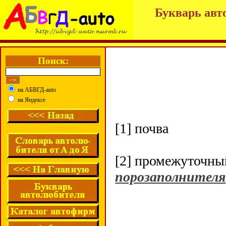
Букварь авт
Поиск:
на АБВГД-auto
на Яндексе
[1] почва
[2] промежуточны
порозаполнителя