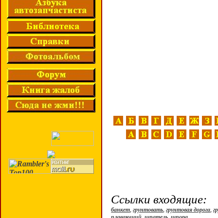
Ссылки входящие:
банкет
,
грунтовать
,
грунтовая дорога
,
г
плавающий
,
шпатель
,
шпора