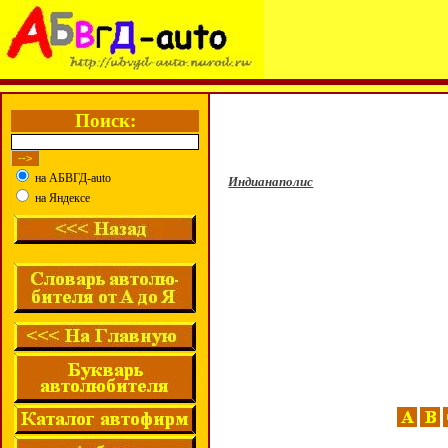
Поиск:
на АБВГД-auto
Индианаполис
на Яндексе