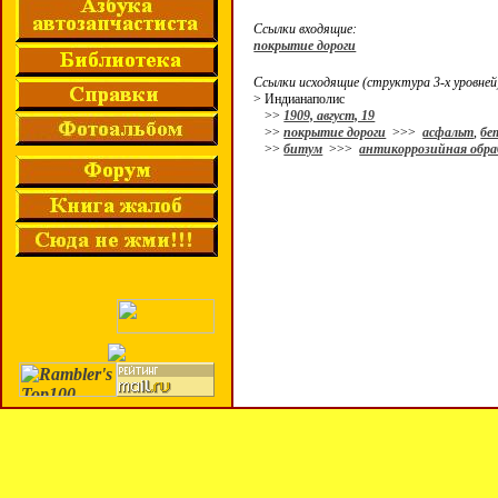
Ссылки входящие:
покрытие дороги
Ссылки исходящие (структура 3-х уровней
> Индианаполис
>>
1909, август, 19
>>
покрытие дороги
>>>
асфальт
,
бе
>>
битум
>>>
антикоррозийная обр