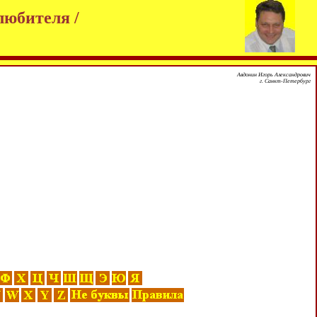
любителя /
Авдонин Игорь Александрович
г. Санкт-Петербург