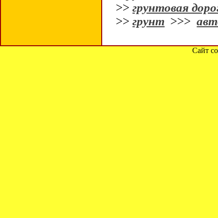
>>
грунтовая доро
>>
грунт
>>>
авт
Сайт со