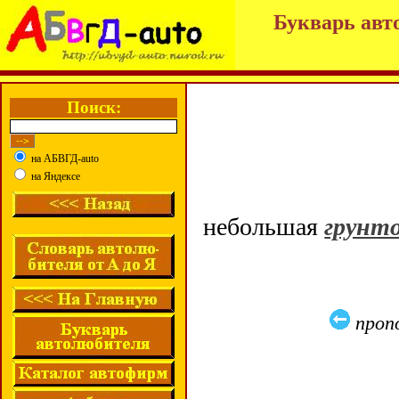
Букварь авт
Поиск:
на АБВГД-auto
на Яндексе
небольшая
грунто
проп