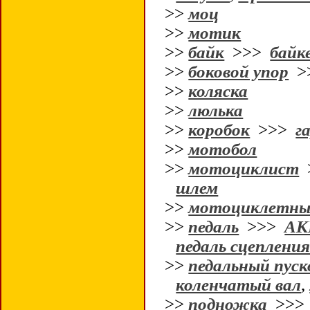
>>
моц
>>
мотик
>>
байк
>>>
байк
>>
боковой упор
>
>>
коляска
>>
люлька
>>
коробок
>>>
г
>>
мотобол
>>
мотоциклист
шлем
>>
мотоциклетны
>>
педаль
>>>
АК
педаль сцеплени
>>
педальный пуск
коленчатый вал
,
>>
подножка
>>