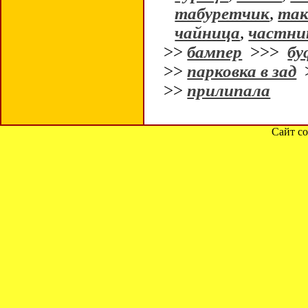
табуретчик
,
так
чайница
,
частни
>>
бампер
>>>
бу
>>
парковка в зад
>>
прилипала
Сайт со