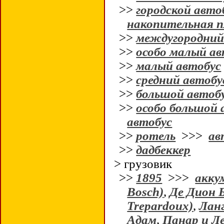
>>
городской авто
накопительная 
>>
междугородни
>>
особо малый ав
>>
малый автобус
>>
средний автобу
>>
большой автоб
>>
особо большой 
автобус
>>
ротель
>>>
ав
>>
дадбеккер
> грузовик
>>
1895
>>>
акку
Bosch)
,
Де Дион Б
Trepardoux)
,
Ланг
Адам
,
Панар и Ле