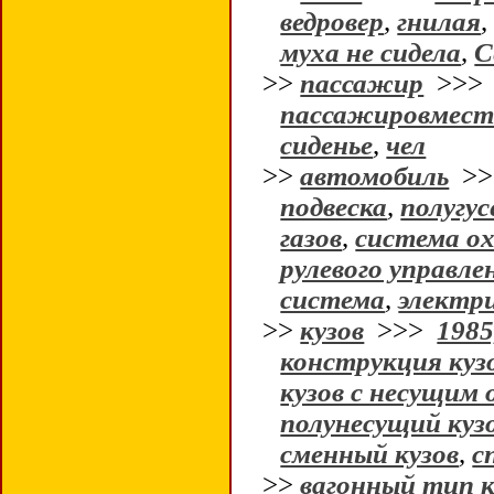
ведровер
,
гнилая
муха не сидела
,
С
>>
пассажир
>>
пассажировмес
сиденье
,
чел
>>
автомобиль
>
подвеска
,
полугу
газов
,
система о
рулевого управле
система
,
электр
>>
кузов
>>>
1985
конструкция куз
кузов с несущим
полунесущий куз
сменный кузов
,
с
>>
вагонный тип к