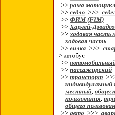
>>
рама мотоцик
>>
седло
>>>
седе
>>
ФИМ (FIM)
>>
Харлей-Дэвидсо
>>
ходовая часть
ходовая часть
>>
вилка
>>>
ста
> автобус
>>
автомобильны
>>
пассажирский
>>
транспорт
>>
индивидуальный
местный
,
общес
пользования
,
тра
общего пользова
>>
авто
>>>
авар