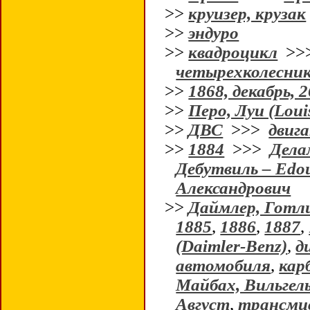
>>
круизер, крузак
>>
эндуро
>>
квадроцикл
>>
четырехколесни
>>
1868, декабрь, 2
>>
Перо, Луи (Loui
>>
ДВС
>>>
двиг
>>
1884
>>>
Дела
Дебутвиль – Edou
Александрович
>>
Даймлер, Готли
1885
,
1886
,
1887
,
(Daimler-Benz)
,
д
автомобиля
,
кар
Майбах, Вильгел
Август
,
трансми