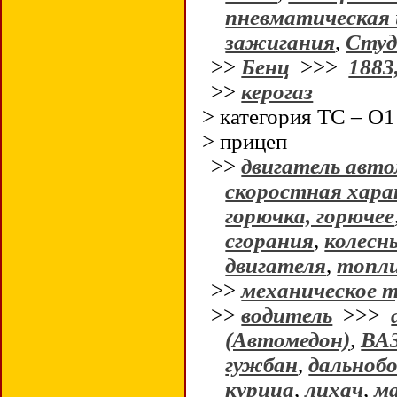
пневматическая
зажигания
,
Студ
>>
Бенц
>>>
1883
>>
керогаз
> категория ТС – 
> прицеп
>>
двигатель авт
скоростная хара
горючка, горючее
сгорания
,
колесн
двигателя
,
топл
>>
механическое 
>>
водитель
>>>
(Автомедон)
,
ВА
гужбан
,
дальноб
курица
,
лихач
,
м