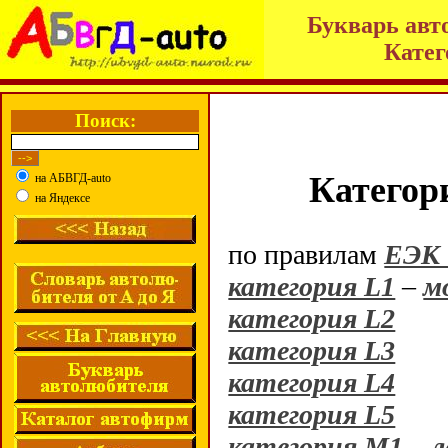
Букварь авт
Катег
Поиск:
Категор
на АБВГД-auto
на Яндексе
по правилам
ЕЭК
категория L1
–
м
категория L2
категория L3
категория L4
категория L5
категория M1
–
л