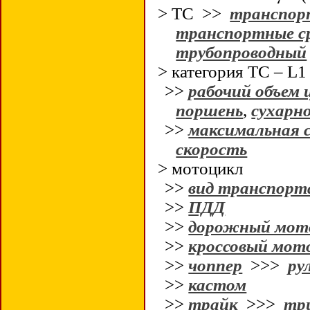
> ТС >>
транспор
транспортные с
трубопроводный
> категория ТС – L1
>>
рабочий объем 
поршень
,
сухарн
>>
максимальная 
скорость
> мотоцикл
>>
вид транспорт
>>
ПДД
>>
дорожный мот
>>
кроссовый мот
>>
чоппер
>>>
ру
>>
кастом
>>
трайк
>>>
тр