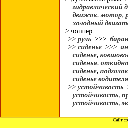
гидравлический 
движок
,
мотор
,
холодный двигат
> чоппер
>>
руль
>>>
бара
>>
сиденье
>>>
ан
сиденье
,
ковшовое
сиденья
,
откидно
сиденье
,
подголо
сиденье водител
>>
устойчивость
устойчивость
,
п
устойчивость
,
э
Сайт со