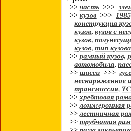
>>
часть
>>>
эле
>>
кузов
>>>
1985
конструкция куз
кузов
,
кузов с не
кузов
,
полунесущи
кузов
,
тип кузов
>>
рамный кузов, 
автомобиля
,
пас
>>
шасси
>>>
гус
неснаряженное 
трансмиссия
,
Т
>>
хребтовая рам
>>
лонжеронная 
>>
лестничная ра
>>
трубчатая рам
>>
рама закрытог