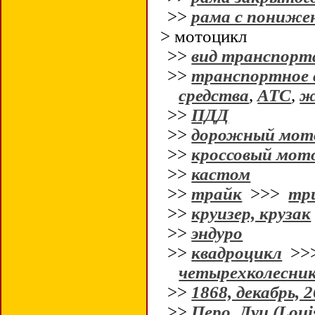
>>
рама с понижен
> мотоцикл
>>
вид транспорт
>>
транспортное 
средства
,
АТС
,
ж
>>
ПДД
>>
дорожный мот
>>
кроссовый мот
>>
кастом
>>
трайк
>>>
тр
>>
круизер, крузак
>>
эндуро
>>
квадроцикл
>>
четырехколесни
>>
1868, декабрь, 2
>>
Перо, Луи (Loui