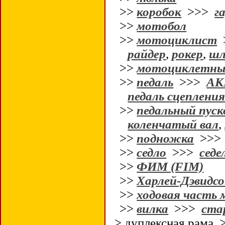
>>
коробок
>>>
г
>>
мотобол
>>
мотоциклист
райдер
,
рокер
,
шл
>>
мотоциклетны
>>
педаль
>>>
АК
педаль сцеплени
>>
педальный пуск
коленчатый вал
,
>>
подножка
>>
>>
седло
>>>
седе
>>
ФИМ (FIM)
>>
Харлей-Дэвидсо
>>
ходовая часть
>>
вилка
>>>
ста
> дуплексная рама