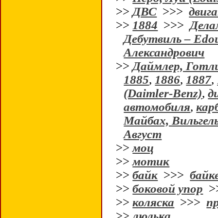
>>
ДВС
>>>
двиг
>>
1884
>>>
Дела
Дебутвиль – Edou
Александрович
>>
Даймлер, Готли
1885
,
1886
,
1887
,
(Daimler-Benz)
,
д
автомобиля
,
кар
Майбах, Вильгел
Август
>>
моц
>>
мотик
>>
байк
>>>
байк
>>
боковой упор
>
>>
коляска
>>>
п
>>
люлька