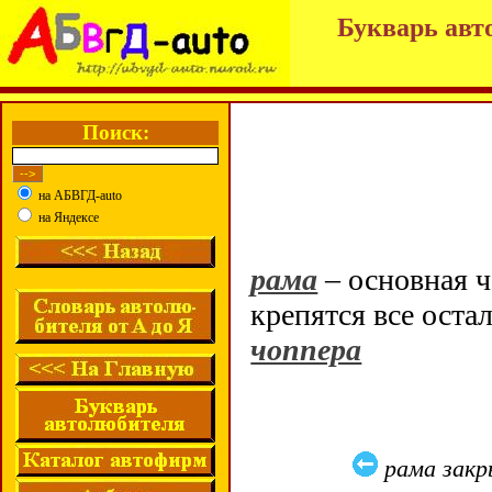
Букварь авт
Поиск:
на АБВГД-auto
на Яндексе
рама
– основная 
крепятся все ост
чоппера
рама зак