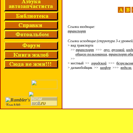
Ссылки входящие:
транспорт
Ссылки исходящие (структура 3-х уровней
> вид транспорта
>>
транспорт
>>>
груз
,
грузовой
,
инд
общего пользования
,
транспорт общ
>>
> местный >>
городской
>>>
безрельсо
> дальнобойщик >>
шофер
>>>
водила