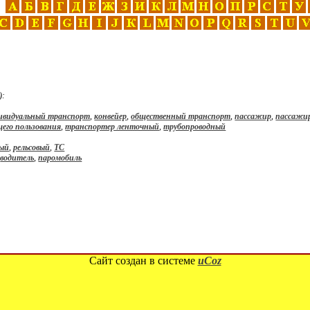
):
ивидуальный транспорт
,
конвейер
,
общественный транспорт
,
пассажир
,
пассажи
его пользования
,
транспортер ленточный
,
трубопроводный
вый
,
рельсовый
,
ТС
,
водитель
,
паромобиль
Сайт создан в системе
uCoz