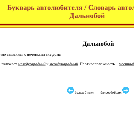
Букварь автолюбителя / Словарь авто
Дальнобой
Дальнобой
ычно связанная с ночевками вне дома
; включает
междугородний
и
международный
. Противоположность –
местны
дальний свет дальнобойщик