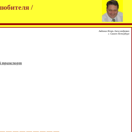
любителя /
Авдонин Игорь Александрович
г. Санкт-Петербург
й транспорт