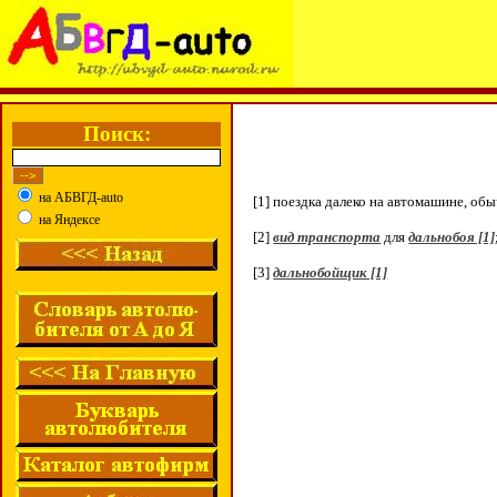
Поиск:
на АБВГД-auto
[1] поездка далеко на автомашине, об
на Яндексе
[2]
вид транспорта
для
дальнобоя [1]
[3]
дальнобойщик [1]