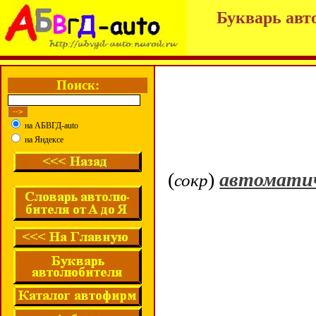
Букварь авт
Поиск:
на АБВГД-auto
на Яндексе
(
)
автомати
сокр