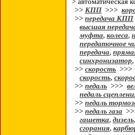
> автоматическая 
>>
КПП
>>>
кор
>>
передача КПП
высшая передач
муфта
,
колеса
,
передаточное ч
передача
,
пряма
синхронизатор
>>
скорость
>>
скорость
,
скоро
>>
педаль
>>>
ве
педаль сцеплени
>>
педаль тормоз
>>
педаль газа
>
гашетка
,
дизель
сгорания
,
карбю