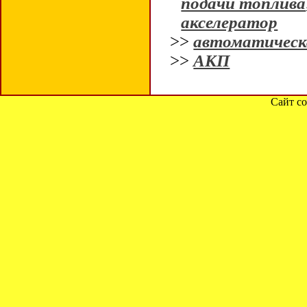
подачи топлива
акселератор
>>
автоматическа
>>
АКП
Сайт со