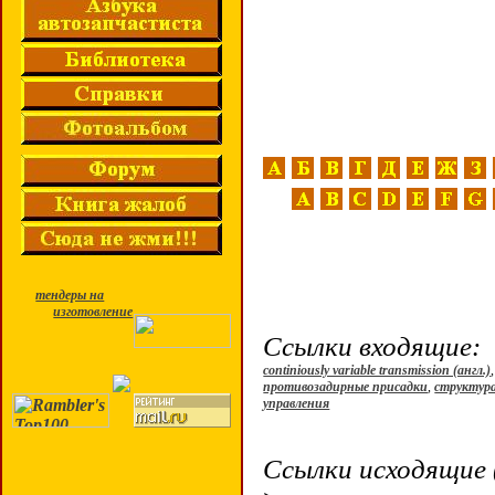
тендеры на
изготовление
Ссылки входящие:
continiously variable transmission (англ.)
противозадирные присадки
,
структур
управления
Ссылки исходящие 