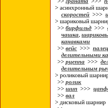
>>
граната
>>>
п
> асинхронный ша
скоростей
>>>
> шариковый шарни
>>
бирфильд
>>>
чашка
,
шариковы
канавками
>>
вейс
>>>
пале
делительными к
>>
рцеппа
>>>
де
делительным р
> роликовый шарни
>>
ролик
>>
шип
>>>
цапф
>>
вал
> дисковый шарнир