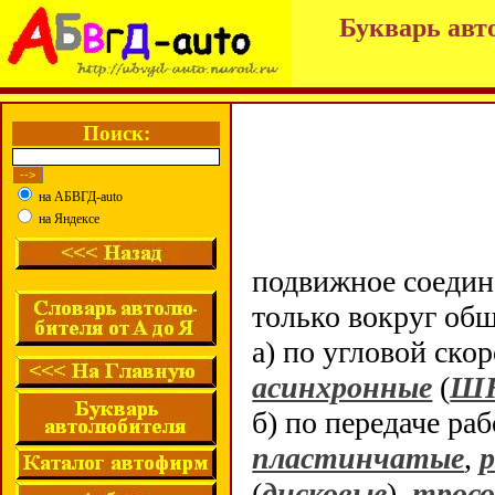
Букварь авт
Поиск:
на АБВГД-auto
на Яндексе
подвижное соедин
только вокруг об
а) по угловой ско
асинхронные
(
Ш
б) по передаче ра
пластинчатые
,
(
дисковые
),
тросо