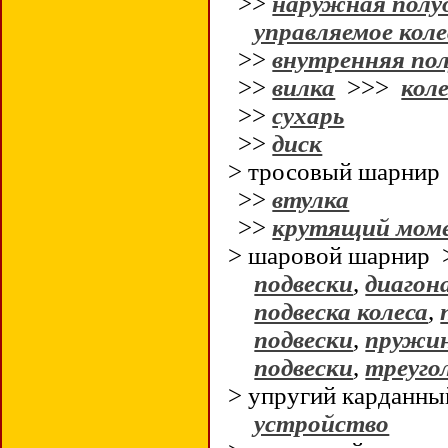
>>
наружная полу
управляемое коле
>>
внутренняя пол
>>
вилка
>>>
кол
>>
сухарь
>>
диск
> тросовый шарнир
>>
втулка
>>
крутящий мом
> шаровой шарнир
подвески
,
диагон
подвеска колеса
,
подвески
,
пружин
подвески
,
треуго
> упругий карданн
устройство