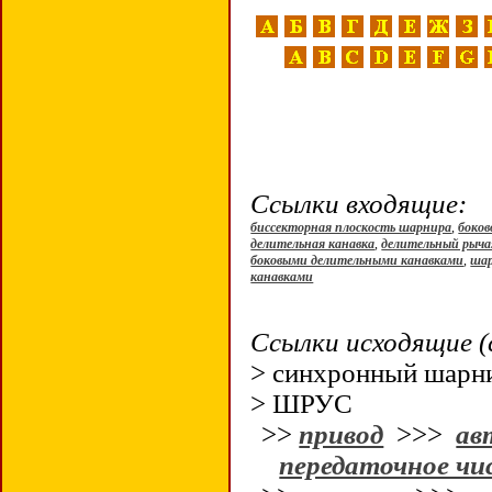
Ссылки входящие:
биссекторная плоскость шарнира
,
боков
делительная канавка
,
делительный рыч
боковыми делительными канавками
,
шар
канавками
Ссылки исходящие (
> синхронный шар
> ШРУС
>>
привод
>>>
ав
передаточное чи