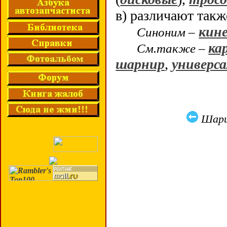
в) различают так
кин
Синоним –
ка
См.также –
шарнир
,
универс
Шари