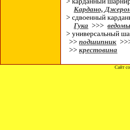
> карданный шарн
Кардано, Джерон
> сдвоенный карда
Гука
>>>
ведомы
> универсальный ш
>>
подшипник
>>
>>
крестовина
Сайт со