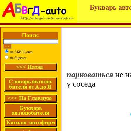
Букварь авт
Поиск:
на АБВГД-auto
на Яндексе
парковаться
не н
у соседа