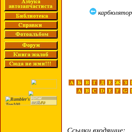
карбюлято
Ссылки входящие: