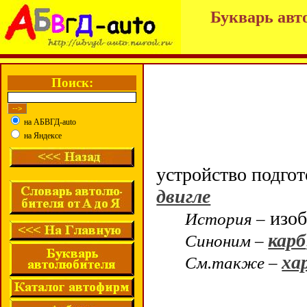
Букварь авт
Поиск:
на АБВГД-auto
на Яндексе
устройство подго
двигле
изоб
История –
карб
Синоним –
ха
См.также –