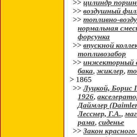
>>
цилиндр поршн
>>
воздушный фи
>>
топливно-возд
нормальная смес
форсунка
>>
впускной колл
топливозабор
>>
инжекторный 
бака
,
жиклер
,
то
> 1865
>>
Луцкой, Борис 
1926
,
акселерато
Даймлер (Daimler
Лесснер, Г.А.
,
ма
рама
,
сиденье
>>
Закон красного 