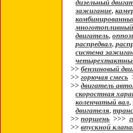
дизельный двига
зажигание
,
каме
комбинированный
многотопливный
двигатель
,
оппоз
распредвал
,
расп
система зажига
четырехтактный
>>
бензиновый дви
>>
горючая смесь
>>
двигатель авт
скоростная хара
коленчатый вал
,
двигателя
,
тран
>>
поршень
>>>
г
>>
впускной клапа