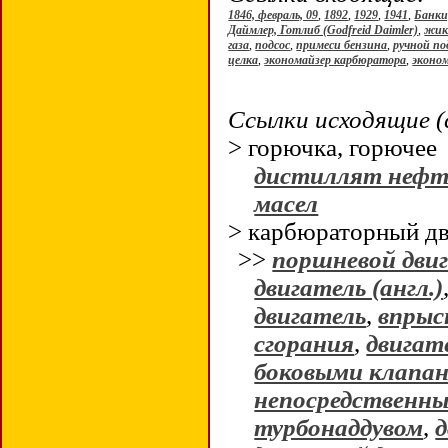
1846, февраль, 09
,
1892
,
1929
,
1941
,
Банки
Даймлер, Готлиб (Godfreid Daimler)
,
жик
газа
,
подсос
,
примеси бензина
,
ручной по
целка
,
экономайзер карбюратора
,
эконом
Ссылки исходящие (
> горючка, горюче
дистиллят нефт
масел
> карбюраторный дв
>>
поршневой дви
двигатель (англ.)
двигатель
,
впрыс
сгорания
,
двигат
боковыми клапа
непосредственн
турбонаддувом
,