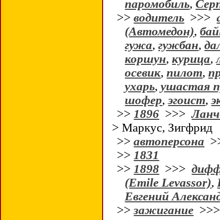
паромобиль
,
Серп
>>
водитель
>>>
(Автомедон)
,
бай
гужа
,
гужбан
,
да
коршун
,
курица
,
осевик
,
пилот
,
п
ухарь
,
ушастая п
шофер
,
эгоист
,
э
>>
1896
>>>
Ланч
> Маркус, Зигфрид
>>
автоперсона
>
>>
1831
>>
1898
>>>
дифф
(Emile Levassor)
,
Евгений Алексан
>>
зажигание
>>