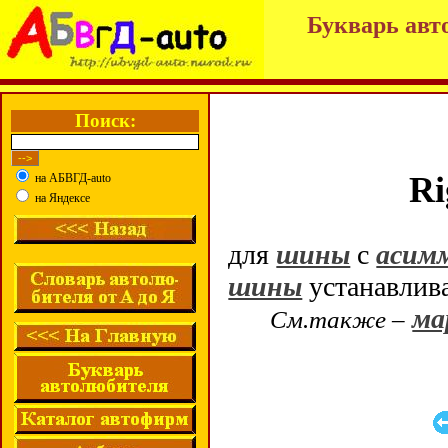
Букварь авт
Поиск:
Ri
на АБВГД-auto
на Яндексе
для
шины
с
асим
шины
устанавлива
ма
См.также –