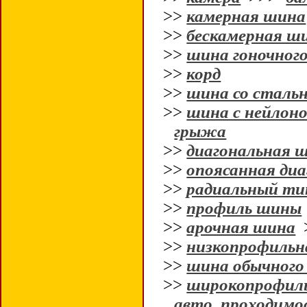
>>
камерная шина
>>
бескамерная ш
>>
шина гоночного
>>
корд
>>
шина со сталь
>>
шина с нейлон
грыжа
>>
диагональная 
>>
опоясанная ди
>>
радиальный т
>>
профиль шины
>>
арочная шина
>>
низкопрофильн
>>
шина обычного
>>
широкопрофил
авто
,
проходимо