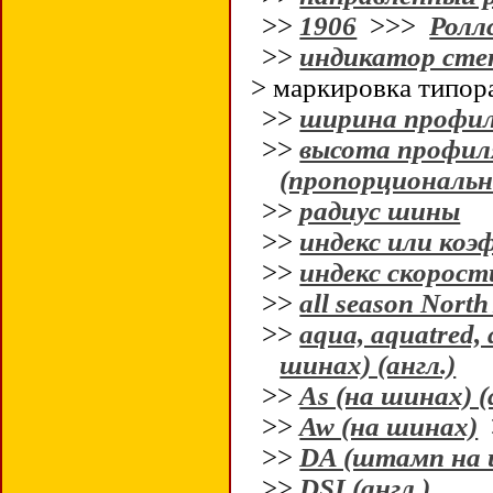
>>
1906
>>>
Роллс
>>
индикатор сте
> маркировка типор
>>
ширина профи
>>
высота профи
(пропорциональн
>>
радиус шины
>>
индекс или ко
>>
индекс скорос
>>
all season North
>>
aqua, aquatred
шинах) (англ.)
>>
As (на шинах) (
>>
Aw (на шинах)
>>
DA (штамп на ш
>>
DSI (англ.)