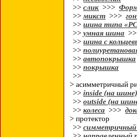
>>
слик
>>>
Форм
>>
микст
>>>
гон
>>
шина типа «Р
>>
умная шина
>
>>
шина с кольце
>>
полиуретанова
>>
автопокрышка
>>
покрышка
>>
> асимметричный ри
>>
inside (на шине)
>>
outside (на шине
>>
колеса
>>>
до
> протектор
>>
симметричный 
>>
направленный 