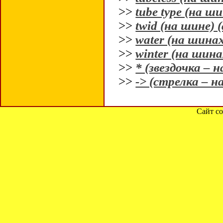
>>
tube type (на ши
>>
twid (на шине) (
>>
water (на шинах
>>
winter (на шинах
>>
* (звездочка – 
>>
-> (стрелка – н
Сайт со