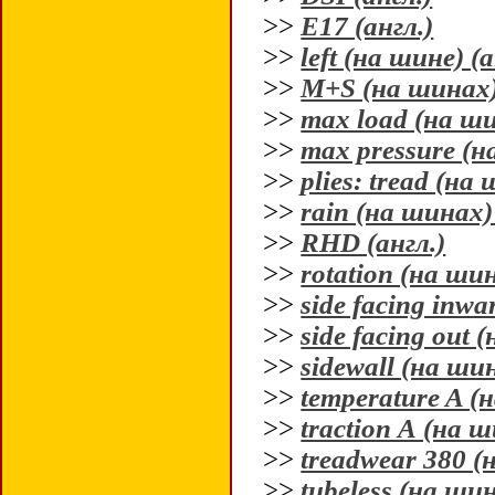
>>
E17 (англ.)
>>
left (на шине) (а
>>
M+S (на шинах) 
>>
max load (на ши
>>
max pressure (н
>>
plies: tread (на 
>>
rain (на шинах) 
>>
RHD (англ.)
>>
rotation (на шин
>>
side facing inwa
>>
side facing out 
>>
sidewall (на шин
>>
temperature A (н
>>
traction А (на ш
>>
treadwear 380 (
>>
tubeless (на шин