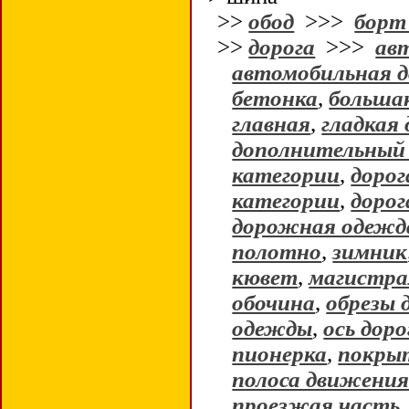
>>
обод
>>>
борт
>>
дорога
>>>
ав
автомобильная д
бетонка
,
больша
главная
,
гладкая 
дополнительный
категории
,
дорог
категории
,
дорог
дорожная одежд
полотно
,
зимник
кювет
,
магистра
обочина
,
обрезы 
одежды
,
ось доро
пионерка
,
покрыт
полоса движени
проезжая часть