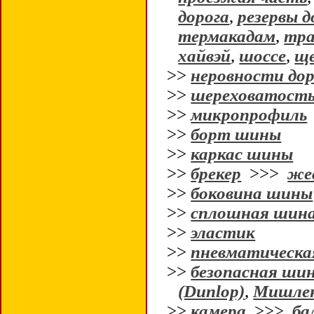
дорога
,
резервы д
термакадам
,
тра
хайвэй
,
шоссе
,
ще
>>
неровности дор
>>
шереховатост
>>
микропрофиль
>>
борт шины
>>
каркас шины
>>
брекер
>>>
же
>>
боковина шины
>>
сплошная шин
>>
эластик
>>
пневматическа
>>
безопасная ши
(Dunlop)
,
Мишлен
>>
камера
>>>
ба