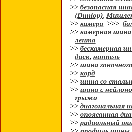
>>
безопасная ши
(Dunlop)
,
Мишлен
>>
камера
>>>
ба
>>
камерная шина
лента
>>
бескамерная ш
диск
,
ниппель
>>
шина гоночного
>>
корд
>>
шина со сталь
>>
шина с нейлон
грыжа
>>
диагональная 
>>
опоясанная ди
>>
радиальный т
>>
профиль шины