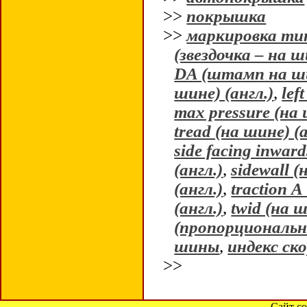
>>
покрышка
>>
маркировка ти
(звездочка – на 
DA (штамп на ши
шине) (англ.)
,
lef
max pressure (на 
tread (на шине) (а
side facing inward
(англ.)
,
sidewall (
(англ.)
,
traction А
(англ.)
,
twid (на ш
(пропорциональн
шины
,
индекс с
>>
Сайт со