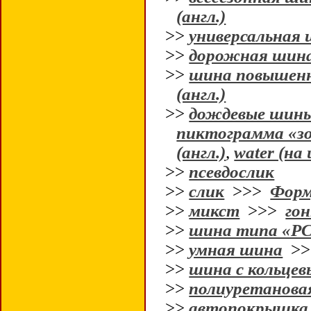
(англ.)
>>
универсальная
>>
дорожная шин
>>
шина повышен
(англ.)
>>
дождевые шин
пиктограмма «зо
(англ.)
,
water (на 
>>
псевдослик
>>
слик
>>>
Форм
>>
микст
>>>
гон
>>
шина типа «Р
>>
умная шина
>
>>
шина с кольце
>>
полиуретанова
>>
автопокрышка