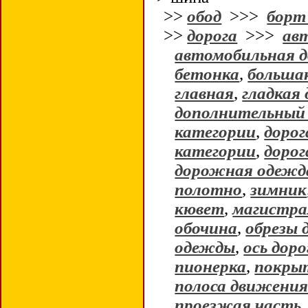
>>
обод
>>>
борт
>>
дорога
>>>
ав
автомобильная д
бетонка
,
больша
главная
,
гладкая 
дополнительный
категории
,
дорог
категории
,
дорог
дорожная одежд
полотно
,
зимник
кювет
,
магистра
обочина
,
обрезы 
одежды
,
ось доро
пионерка
,
покрыт
полоса движени
проезжая часть