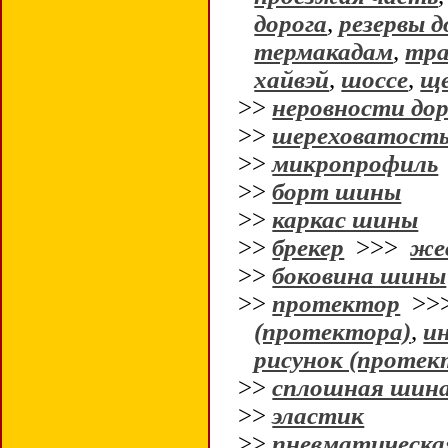
дорога
,
резервы д
термакадам
,
тра
хайвэй
,
шоссе
,
ще
>>
неровности дор
>>
шереховатост
>>
микропрофиль
>>
борт шины
>>
каркас шины
>>
брекер
>>>
же
>>
боковина шины
>>
протектор
>>
(протектора)
,
и
рисунок (протек
>>
сплошная шин
>>
эластик
>>
пневматическа