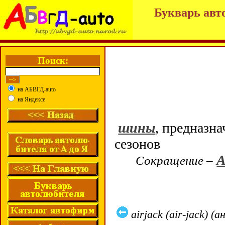
Букварь авт
Поиск:
на АБВГД-auto
на Яндексе
шины
, предназна
сезонов
A
Сокращение
–
airjack (air-jack) 