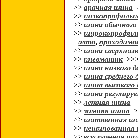
>>
арочная шина
>>
низкопрофильн
>>
шина обычного
>>
широкопрофил
авто
,
проходимо
>>
шина сверхнизк
>>
пневматик
>>
>>
шина низкого д
>>
шина среднего 
>>
шина высокого 
>>
шина регулируе
>>
летняя шина
>>
зимняя шина
>
>>
шипованная ш
>>
нешипованная
>>
всесезонная ши