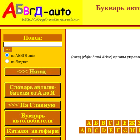
Букварь авт
Поиск:
на АБВГД-auto
(
) (
right
hand
drive
) органы управл
сокр
на Яндексе