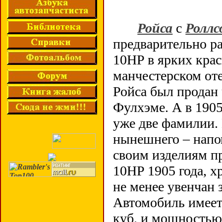
Ройса
с
Роллс
предварительно р
10HP в ярких крас
манчестерском оте
Ройса был продан 
Фулхэме. А в 1905
уже две фамилии. 
нынешнего – напо
своим изделиям п
10HP 1905 года, х
не менее увенчан
Автомобиль имеет
куб. и мощностью 