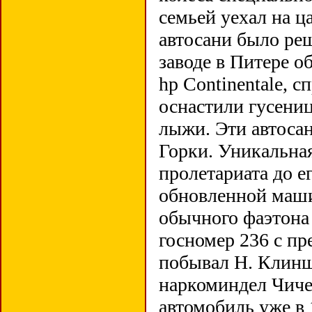
семьей уехал на ц
автосани было ре
заводе в Питере о
hр Continentale, 
оснастили гусениц
лыжи. Эти автосан
Горки. Уникальна
пролетариата до ег
обновленной машин
обычного фаэтона 
госномер 236 с пр
побывал Н. Клинш
наркоминдел Чиче
автомобиль уже в 