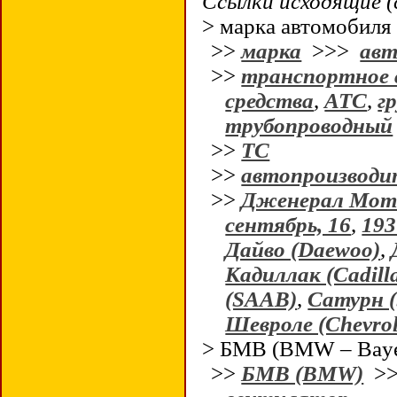
Ссылки исходящие (
> марка автомобиля
>>
марка
>>>
авт
>>
транспортное 
средства
,
АТС
,
гр
трубопроводный
>>
ТС
>>
автопроизводи
>>
Дженерал Мото
сентябрь, 16
,
193
Дайво (Daewoo)
,
Кадиллак (Cadill
(SAAB)
,
Сатурн (
Шевроле (Chevrol
> БМВ (BMW – Bayer
>>
БМВ (BMW)
>