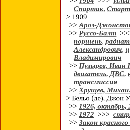
>>
1904
>>>
Ильи
Спартак
,
Старте
> 1909
>>
Ароэ-Джонсто
>>
Руссо-Балт
>>
поршень
,
радиат
Александрович
,
ц
Владимирович
>>
Пузырев, Иван
двигатель
,
ДВС
,
трансмиссия
>>
Хрущев, Михаи
> Бельо (де), Джон
>>
1926, октябрь, 
>>
1972
>>>
стир
>>
Закон красного 