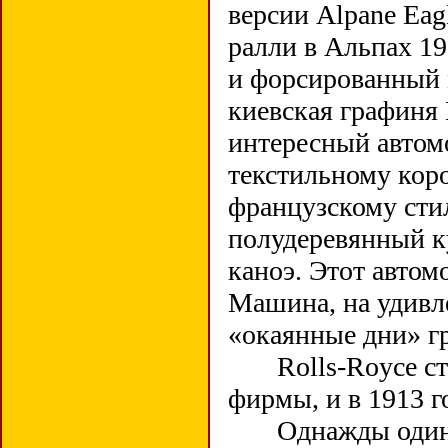
версии Alpane Eag
ралли в Альпах 1
и форсированный 
киевская графиня
интересный автом
текстильному кор
французскому сти
полудеревянный к
каноэ. Этот автом
Машина, на удивле
«окаянные дни» г
Rolls-Royce стан
фирмы, и в 1913 г
Однажды один па