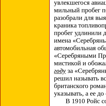
увлекшегося авиац
мильный пробег п
разобрали для выя
краника топливопр
пробег удлинили 
имена «Серебряны
автомобильная об
«Серебряными При
мистикой и обожа
году
за «Серебрян
решил называть в
британского рома
указывать, а ее д
В 1910 Ройс соз