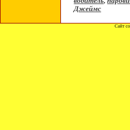
водитель
,
парови
Джеймс
Сайт со