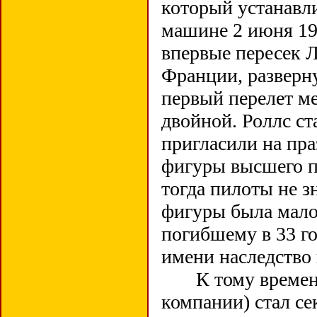
который устанавли
машине 2 июня 191
впервые пересек Л
Франции, разверну
первый перелет м
двойной. Роллс ст
пригласили на пра
фигуры высшего пи
тогда пилоты не з
фигуры была малой
погибшему в 33 го
имени наследство 
К тому времени 
компании) стал се