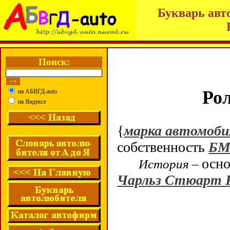
Букварь авт
Поиск:
Рол
на АБВГД-auto
на Яндексе
{
марка автомоби
собственность
БМ
осн
История –
Чарльз Стюарт 