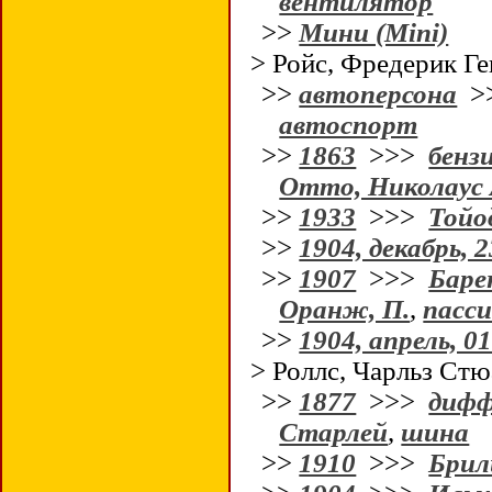
вентилятор
>>
Мини (Mini)
> Ройс, Фредерик Ге
>>
автоперсона
>
автоспорт
>>
1863
>>>
бенз
Отто, Николаус 
>>
1933
>>>
Тойо
>>
1904, декабрь, 2
>>
1907
>>>
Барен
Оранж, П.
,
пасси
>>
1904, апрель, 0
> Роллс, Чарльз Стю
>>
1877
>>>
дифф
Старлей
,
шина
>>
1910
>>>
Брил