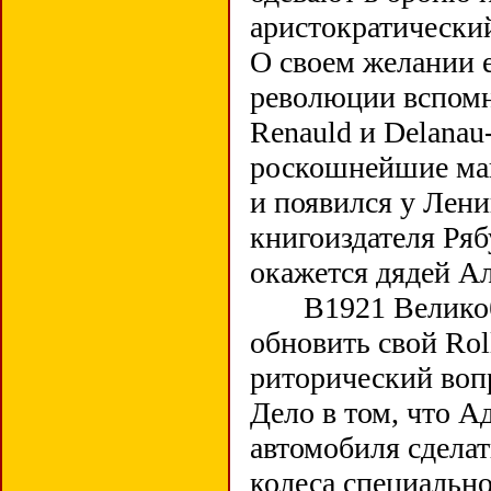
аристократически
О своем желании е
революции вспомни
Renauld и Delanau-
роскошнейшие маш
и появился у Лени
книгоиздателя Ряб
окажется дядей А
В1921 Великобр
обновить свой Rol
риторический воп
Дело в том, что А
автомобиля сделат
колеса специально