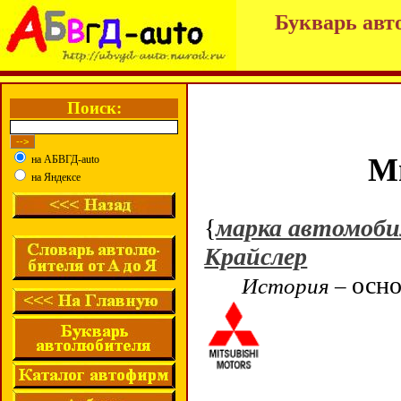
Букварь авт
Поиск:
Ми
на АБВГД-auto
на Яндексе
{
марка автомоби
Крайслер
осно
История –