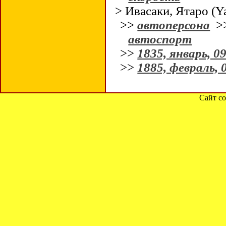
> Ивасаки, Ятаро (Ya
>>
автоперсона
>
автоспорт
>>
1835, январь, 0
>>
1885, февраль, 
Сайт со