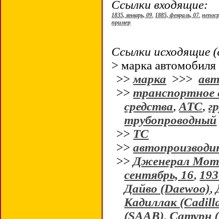
Ссылки входящие:
1835, январь, 09
,
1885, февраль, 07
,
непос
пример
Ссылки исходящие (
> марка автомобиля
>>
марка
>>>
авт
>>
транспортное 
средства
,
АТС
,
гр
трубопроводный
>>
ТС
>>
автопроизводи
>>
Дженерал Мото
сентябрь, 16
,
193
Дайво (Daewoo)
,
Кадиллак (Cadill
(SAAB)
,
Сатурн (