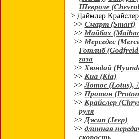
Шевроле (Chevrol
> Даймлер Крайслер 
>>
Смарт (Smart)
>>
Майбах (Maiba
>>
Мерседес (Merc
Готлиб (Godfreid
газа
>>
Хюндай (Hyund
>>
Киа (Kia)
>>
Лотос (Lotus),
>>
Протон (Proton
>>
Крайслер (Chrys
руля
>>
Джип (Jeep)
>>
длинная переда
скорость