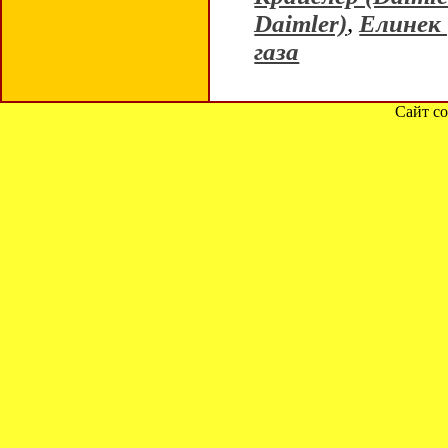
Daimler)
,
Елинек 
газа
Сайт со