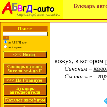
Букварь авт
Поиск:
на АБВГД-auto
на Яндексе
кожух, в котором
коло
Синоним –
тр
См.также –