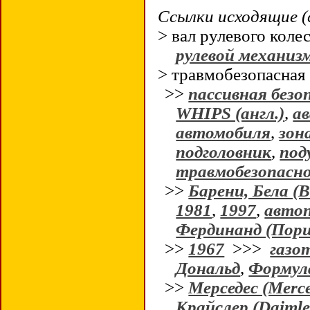
Ссылки исходящие (
> вал рулевого кол
рулевой механиз
> травмобезопасная
>>
пассивная безо
WHIPS (англ.)
,
а
автомобиля
,
зон
подголовник
,
под
травмобезопасное
>>
Барени, Бела (B
1981
,
1997
,
автоп
Фердинанд (Порш
>>
1967
>>>
газо
Дональд
,
Формул
>>
Мерседес (Merc
Крайслер (Daimle