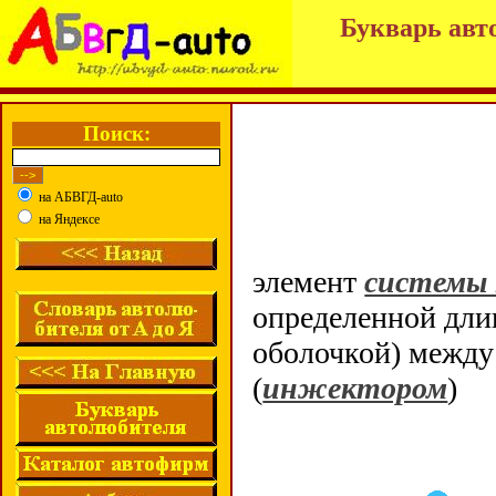
Букварь авт
Поиск:
на АБВГД-auto
на Яндексе
элемент
системы
определенной дли
оболочкой) межд
(
инжектором
)