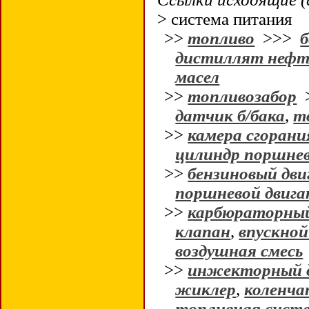
> система питания
>>
топливо
>>>
б
дистиллят нефт
масел
>>
топливозабор
датчик б/бака
,
т
>>
камера сгорани
цилиндр поршне
>>
бензиновый дви
поршневой двига
>>
карбюраторный
клапан
,
впускной
воздушная смесь
>>
инжекторный 
жиклер
,
коленча
топливная сист