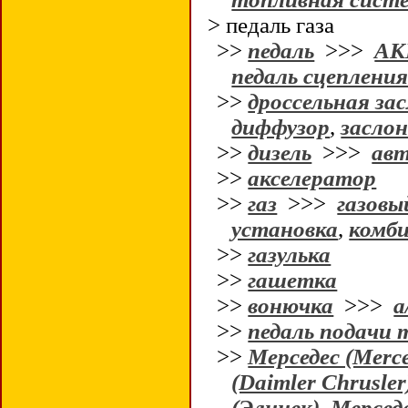
> педаль газа
>>
педаль
>>>
АК
педаль сцеплени
>>
дроссельная за
диффузор
,
засло
>>
дизель
>>>
авт
>>
акселератор
>>
газ
>>>
газовы
установка
,
комби
>>
газулька
>>
гашетка
>>
вонючка
>>>
а
>>
педаль подачи 
>>
Мерседес (Merc
(Daimler Chrusler
(Элинек), Мерсед