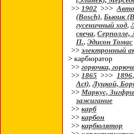
>>
1902
>>>
Авто
(Bosch)
,
Бьюик (B
гусеничный ход
,
свеча
,
Серполле, 
П.
,
Эдисон Томас
>>
электронный а
> карбюратор
>>
горючка, горюч
>>
1865
>>>
1896
Act)
,
Луцкой, Бор
>>
Маркус, Зигфри
зажигание
>>
карб
>>
карбон
>>
карбюлятор
>>
характеристик