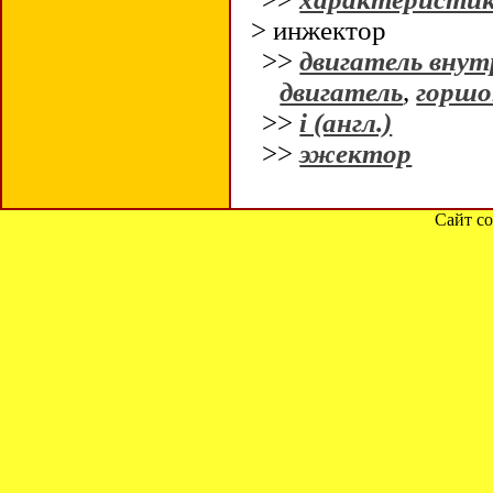
> инжектор
>>
двигатель внут
двигатель
,
горшо
>>
i (англ.)
>>
эжектор
Сайт со