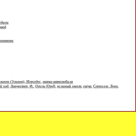
едали
овод
юратора
линек (Элинек), Мерседес
,
марка автомобиля
й ход
,
Ланчестер, Ф.
,
Опель (Opel)
,
ослиный хвост
,
свеча
,
Серполле, Леон
,