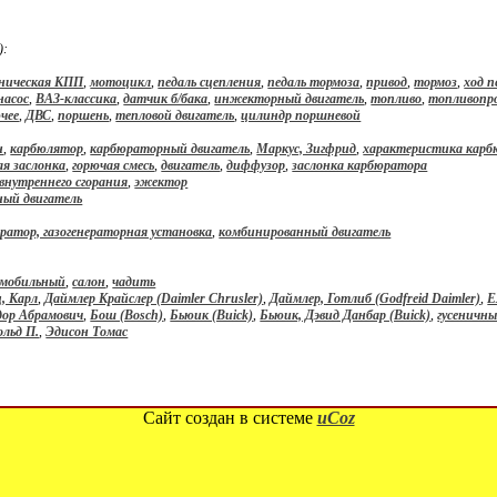
):
ническая КПП
,
мотоцикл
,
педаль сцепления
,
педаль тормоза
,
привод
,
тормоз
,
ход п
насос
,
ВАЗ-классика
,
датчик б/бака
,
инжекторный двигатель
,
топливо
,
топливопр
ючее
,
ДВС
,
поршень
,
тепловой двигатель
,
цилиндр поршневой
н
,
карбюлятор
,
карбюраторный двигатель
,
Маркус, Зигфрид
,
характеристика карб
ая заслонка
,
горючая смесь
,
двигатель
,
диффузор
,
заслонка карбюратора
 внутреннего сгорания
,
эжектор
ный двигатель
ератор, газогенераторная установка
,
комбинированный двигатель
омобильный
,
салон
,
чадить
, Карл
,
Даймлер Крайслер (Daimler Chrusler)
,
Даймлер, Готлиб (Godfreid Daimler)
,
Е
дор Абрамович
,
Бош (Bosch)
,
Бьюик (Buick)
,
Бьюик, Дэвид Данбар (Buick)
,
гусеничны
льд П.
,
Эдисон Томас
Сайт создан в системе
uCoz