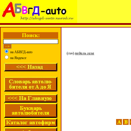
Поиск:
на АБВГД-auto
(
)
педаль газа
син
на Яндексе