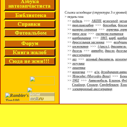
Ссылки исходящие (структура 3-х уровней
> педаль газа
>>
педаль
>>>
АКПП
,
велосипед
,
меха
>>
топливозабор
>>>
бензобак
,
бензо
>>
камера сгорания
>>>
горючка, гор
>>
трос газа
>>>
система питания
>>
карбюратор
>>>
1865
,
карб
,
карбо
>>
дроссельная заслонка
>>>
воздушн
>>
инжектор
>>>
i (англ.)
,
двигатель
>>
дизель
>>>
автобус
,
двигло
,
дизель
>>
акселератор
>>
газ
>>>
газовый двигатель
,
газоген
>>
газулька
>>
гашетка
>>
вонючка
>>>
а/м
,
дезодорант авт
>>
Мерседес (Mercedes-Benz)
>>>
Бенц
>>
1902
>>>
Автомобиль
,
Блинов, Фе
Спайнер
,
Спикер
,
Студебеккер
,
Хоно
>>
электронный акселератор