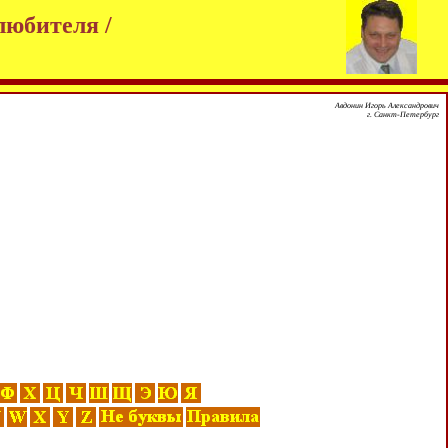
любителя /
Авдонин Игорь Александрович
г. Санкт-Петербург