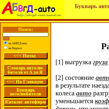
Букварь авт
Поиск:
Р
на АБВГД-auto
на Яндексе
[1] выгрузка
груза
[2] состояние
авт
в результате нае
колеса
авто
разгр
уменьшается
коэ
дороги
, что може