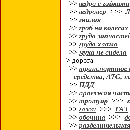
>>
ведро с гайками
>>
ведровер
>>>
Л
>>
гнилая
>>
гроб на колесах
>>
груда запчасте
>>
груда хлама
>>
муха не сидела
> дорога
>>
транспортное 
средства
,
АТС
,
ж
>>
ПДД
>>
проезжая част
>>
тротуар
>>>
>>
газон
>>>
ГАЗ
>>
обочина
>>>
д
>>
разделительная