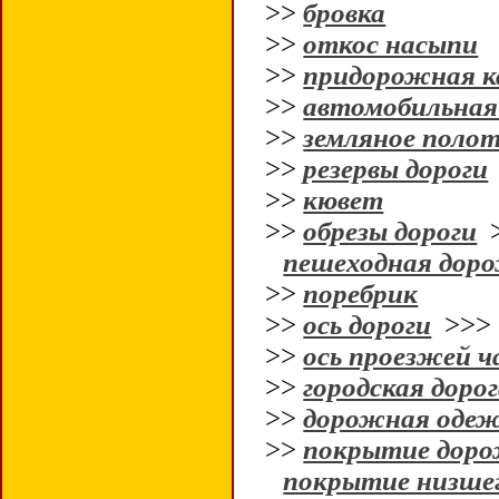
>>
бровка
>>
откос насыпи
>>
придорожная к
>>
автомобильная
>>
земляное поло
>>
резервы дороги
>>
кювет
>>
обрезы дороги
пешеходная дор
>>
поребрик
>>
ось дороги
>>
>>
ось проезжей 
>>
городская доро
>>
дорожная оде
>>
покрытие дор
покрытие низше