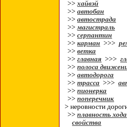
>>
хайвэй
>>
автобан
>>
автострада
>>
магистраль
>>
серпантин
>>
карман
>>>
ре
>>
ветка
>>
главная
>>>
гл
>>
полоса движен
>>
автодорога
>>
трасса
>>>
ав
>>
пионерка
>>
поперечник
> неровности дорог
>>
плавность хода
свойства