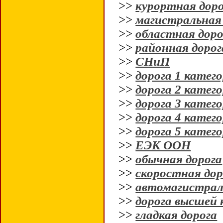
>>
курортная дор
>>
магистральная
>>
областная доро
>>
районная дорог
>>
СНиП
>>
дорога 1 катег
>>
дорога 2 катег
>>
дорога 3 катег
>>
дорога 4 катег
>>
дорога 5 катег
>>
ЕЭК ООН
>>
обычная дорога
>>
скоростная дор
>>
автомагистрал
>>
дорога высшей 
>>
гладкая дорога