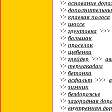
>>
основание дор
>>
дополнительны
>>
краевая полоса
>>
шоссе
>>
грунтовка
>>
>>
большак
>>
проселок
>>
щебенка
>>
грейдер
>>>
ав
>>
термакадам
>>
бетонка
>>
асфальт
>>>
>>
зимник
>>
бездорожье
>>
загородная дор
>>
внутренняя дор