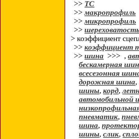
>>
ТС
>>
макропрофиль
>>
микропрофиль
>>
шереховатост
> коэффициент сцеп
>>
коэффициент т
>>
шина
>>>
,
ав
бескамерная ши
всесезонная шин
дорожная шина
шины
,
корд
,
лет
автомобильной 
низкопрофильна
пневматик
,
пнев
шина
,
протекто
шины
,
слик
,
спл