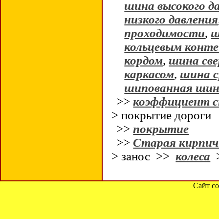
шина высокого д
низкого давления
проходимости
,
ш
кольцевым конт
кордом
,
шина све
каркасом
,
шина с
шипованная ши
>>
коэффициент 
> покрытие дороги
>>
покрытие
>>
Старая кирпи
> занос >>
колеса
Сайт со