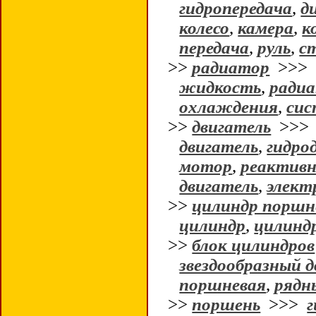
гидропередача
,
д
колесо
,
камера
,
к
передача
,
руль
,
с
>>
радиатор
>>
жидкость
,
радиа
охлаждения
,
сис
>>
двигатель
>>
двигатель
,
гидро
мотор
,
реактивн
двигатель
,
элект
>>
цилиндр поршн
цилиндр
,
цилинд
>>
блок цилиндров
звездообразный 
поршневая
,
рядн
>>
поршень
>>>
г