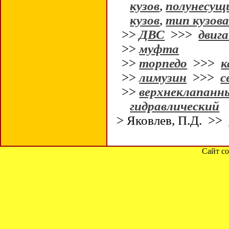
кузов
,
полунесущи
кузов
,
тип кузов
>>
ДВС
>>>
двиг
>>
муфта
>>
торпедо
>>>
к
>>
лимузин
>>>
с
>>
верхнеклапанн
гидравлический
> Яковлев, П.Д. >>
Сайт со