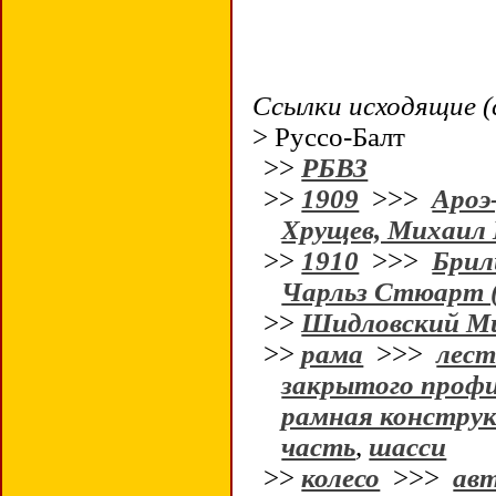
Ссылки исходящие (
> Руссо-Балт
>>
РБВЗ
>>
1909
>>>
Ароэ
Хрущев, Михаил
>>
1910
>>>
Брил
Чарльз Стюарт (
>>
Шидловский М
>>
рама
>>>
лест
закрытого проф
рамная конструк
часть
,
шасси
>>
колесо
>>>
авт