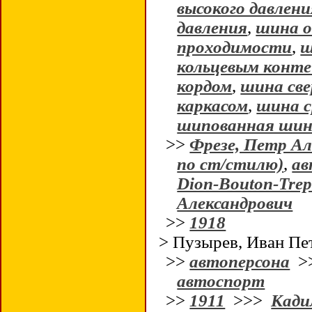
высокого давлени
давления
,
шина о
проходимости
,
ш
кольцевым конт
кордом
,
шина све
каркасом
,
шина с
шипованная ши
>>
Фрезе, Петр Ал
по ст/стилю)
,
ав
Dion-Bouton-Trep
Александрович
>>
1918
> Пузырев, Иван Пе
>>
автоперсона
>
автоспорт
>>
1911
>>>
Кадил