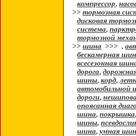
компрессор
,
насо
>>
тормозная сис
дисковая тормоз
система
,
парктр
тормозной меха
>>
шина
>>>
,
ав
бескамерная ши
всесезонная шин
дорога
,
дорожна
шины
,
корд
,
лет
автомобильной 
дороги
,
нешипов
опоясанная диаг
шина
,
покрышка
шины
,
псевдосли
шина
,
умная ши