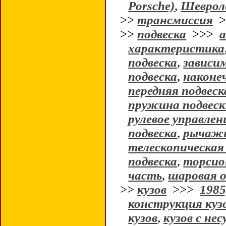
Porsche)
,
Шевроле
>>
трансмиссия
>
>>
подвеска
>>>
характеристика
подвеска
,
зависи
подвеска
,
наконе
передняя подвеск
пружина подвес
рулевое управлен
подвеска
,
рычажн
телескопическая
подвеска
,
торсио
часть
,
шаровая 
>>
кузов
>>>
1985
конструкция куз
кузов
,
кузов с не