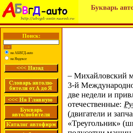
Букварь авт
Поиск:
на АБВГД-auto
на Яндексе
– Михайловский м
3-й Международно
две недели и прив
отечественные:
Ру
(двигатели и запч
«Треугольник» (ш
полусотни машин, 