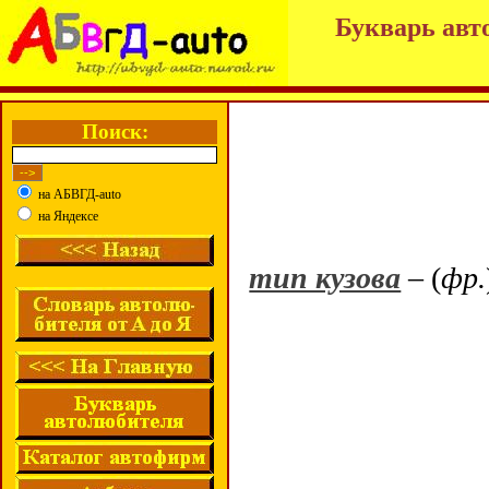
Букварь авт
Поиск:
на АБВГД-auto
на Яндексе
тип кузова
– (
фр.