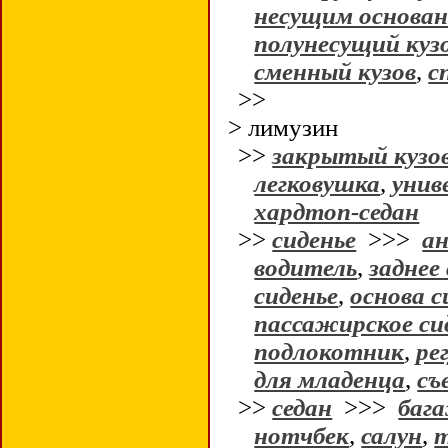
несущим основа
полунесущий куз
сменный кузов
,
с
>>
> лимузин
>>
закрытый кузо
легковушка
,
унив
хардтоп-седан
>>
сиденье
>>>
ан
водитель
,
заднее
сиденье
,
основа с
пассажирское си
подлокотник
,
ре
для младенца
,
съ
>>
седан
>>>
баг
нотчбек
,
салун
,
т