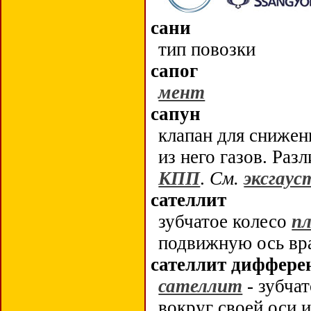
сани
тип повозки
сапог
мент
сапун
клапан для снижен
из него газов. Ра
КПП
.
См.
эксгаус
сателлит
зубчатое колесо
п
подвижную ось вр
сателлит диффере
сателлит
- зубча
вокруг своей оси 