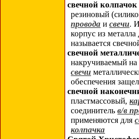
свечной колпачок
резиновый (силик
провода
и
свечи
. 
корпус из металла 
называется свечно
свечной металлич
накручиваемый на 
свечи
металлическ
обеспечения заще
свечной наконечн
пластмассовый,
ка
соединитель
в/в п
применяются для
с
колпачка