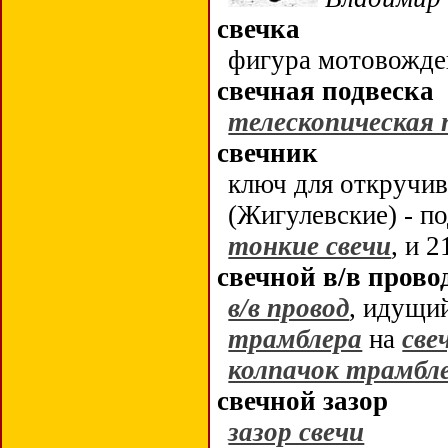
свечка
фигура мотовожде
свечная подвеска
телескопическая 
свечник
ключ для откручи
(Жигулевские) - п
тонкие свечи
, и 
свечной в/в прово
в/в провод
, идущи
трамблера
на
све
колпачок трамбл
свечной зазор
зазор свечи