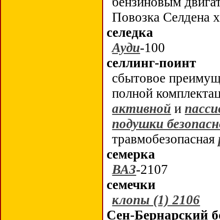
бензиновым двига
Повозка Селдена 
селедка
Ауди
-100
селлинг-поинт
сбытовое преимуще
полной комплектац
активной
и
пасси
подушки безопас
травмобезопасная
семерка
ВАЗ
-2107
семечки
клопы (1) 2106
Сен-Бернарский 