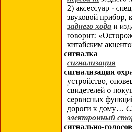
2) аксессуар - сп
звуковой прибор, 
заднего хода
и изд
говорит: «Осторож
китайским акцент
сигналка
сигнализация
сигнализация охр
устройство, опов
свидетелей о поку
сервисных функций
дороги к дому…
С
электронный ст
сигнально-голосов