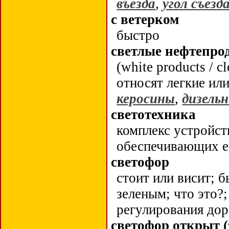
въезда
,
угол съезд
с ветерком
быстро
светлые нефтепро
(white products / c
относят легкие ил
керосины
,
дизель
светотехника
комплекс устройст
обеспечивающих е
светофор
стоит или висит; 
зеленым; что это?;
регулирования до
светофор открыт 