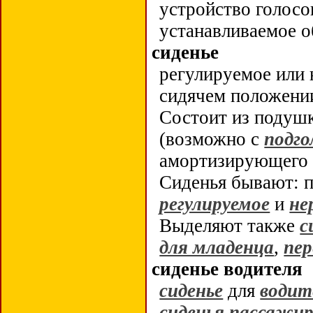
устройство голосо
устанавливаемое 
сиденье
регулируемое или 
сидячем положен
Состоит из подуш
(возможно с
подго
амортизирующего 
Сиденья бывают: п
регулируемое
и
не
Выделяют также
с
для младенца
,
пер
сиденье водителя
сиденье
для
водит
сиденья пассажи