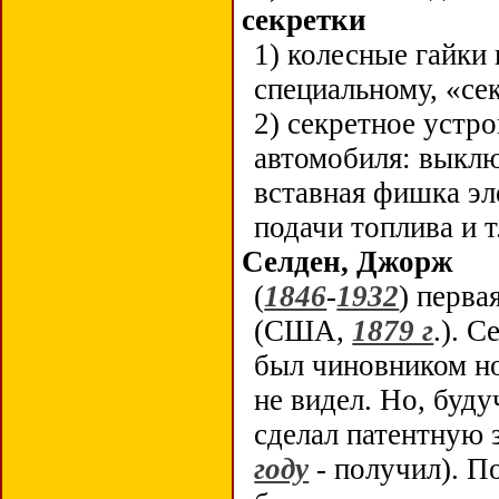
секретки
1) колесные гайки
специальному, «с
2) секретное устр
автомобиля: выклю
вставная фишка эл
подачи топлива и т
Селден, Джорж
(
1846
-
1932
) перва
(США,
1879 г
.). С
был чиновником но
не видел. Но, буду
сделал патентную 
году
- получил). П