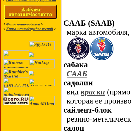
СААБ (SAAB)
<
Фото автомобилей
>
<
Книга жалоб/предложений
>
марка автомобиля,
сабака
СААБ
садолин
вид
краски
(прямо 
которая ее произв
сайлент-блок
резино-металическ
салон