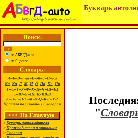
Букварь автолю
Поиск:
на АБВГД-auto
на Яндексе
Словарь:
А
–
Б
–
В
–
Г
–
Д
–
Е
–
Ж
–
З
–
И
–
Ка
Кл
–
Кп
–
Л
–
М
–
Н
–
О
–
Па
–
Пл
–
Пп
Р
–
С
–
Т
–
У
–
Ф
–
Х
–
Ц
–
Ч
–
Ш
–
Щ
Э
–
Ю
–
Я
–
НЕ БУКВЫ
Последняя
A
–
B-F
–
H-L
–
M
–
N-Q
–
R-T
–
V-Z
Правила пользования Словарем
"
Словар
>
Букварь автолюбителя
>
Производители и оптовики
>
Справки
>
Расстояния между городами