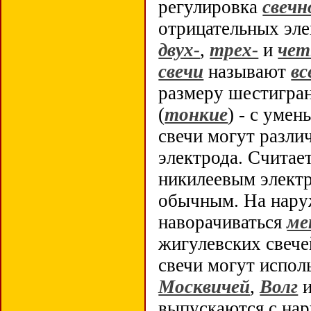
регулировка
свечн
отрицательных эле
двух-
,
трех-
и
чет
свечи
называют
вс
размеру шестигра
(
тонкие
) - с уме
свечи могут разли
электрода. Считае
никилеевым электр
обычным. На нару
наворачиваться
ме
жигулевских свечей
свечи могут исполь
Москвичей
,
Волг
выпускаются с нар