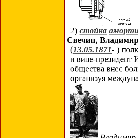
2)
стойка
аморти
Свечин, Владими
(
13.05.1871
- ) по
и вице-президент 
общества внес бол
организуя междуна
Владимир 