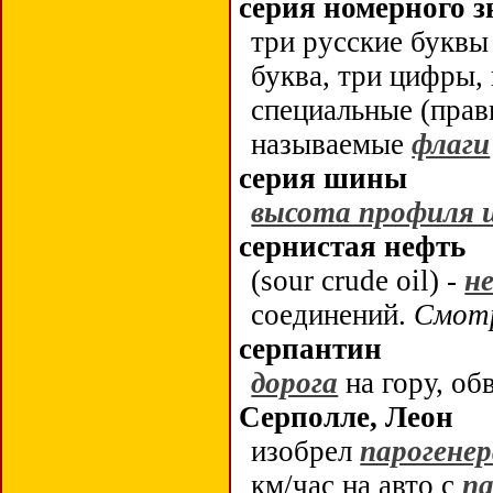
серия номерного з
три русские буквы
буква, три цифры,
специальные (прав
называемые
флаги
серия шины
высота профиля
сернистая нефть
(sour crude oil) -
н
соединений.
Смот
cерпантин
дорога
на гору, о
Серполле, Леон
изобрел
парогене
км/час на авто с
п