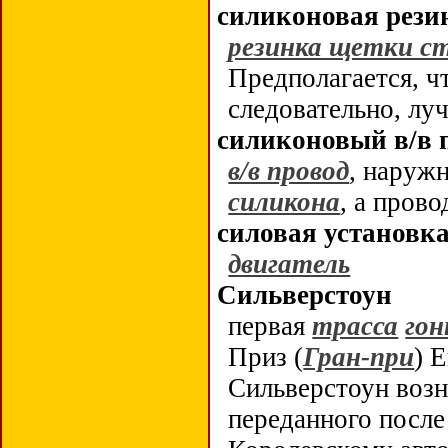
силиконовая рези
резинка щетки с
Предполагается, ч
следовательно, лу
силиконовый в/в 
в/в провод
, наружн
силикона
, а пров
силовая установк
двигатель
Сильверстоун
первая
трасса
гон
Приз (
Гран-при
) 
Сильверстоун возн
переданного посл