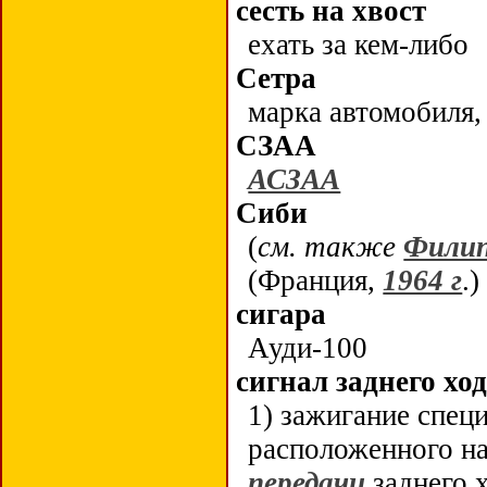
сесть на хвост
ехать за кем-либо
Сетра
марка автомобиля,
СЗАА
АСЗАА
Сиби
(
см. также
Фили
(Франция,
1964 г
.)
сигара
Ауди-100
сигнал заднего хо
1) зажигание спец
расположенного на
передачи
заднего 