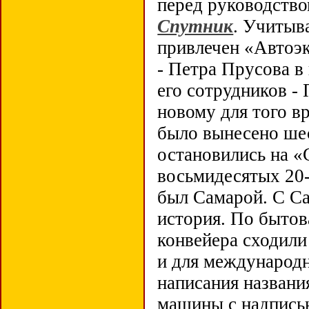
перед руководств
Спутник
. Учитыв
привлечен «Автоэк
- Петра Прусова в
его сотрудников -
новому для того в
было вынесено шес
остановились на «
восьмидесятых 20-
был Самарой. С С
история. По бытов
конвейера сходили
и для международн
написания названи
машины с надписью