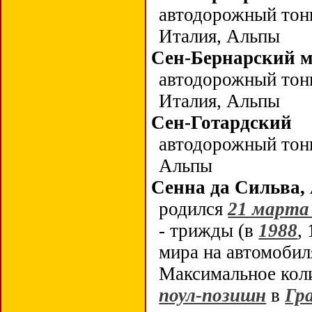
автодорожный тонне
Италия, Альпы
Сен-Бернарский 
автодорожный тонне
Италия, Альпы
Сен-Готардский
автодорожный тонне
Альпы
Сенна да Сильва,
родился
21 марта 
- трижды (в
1988
,
мира на автомоби
Максимальное колич
поул-позишн
в
Гр