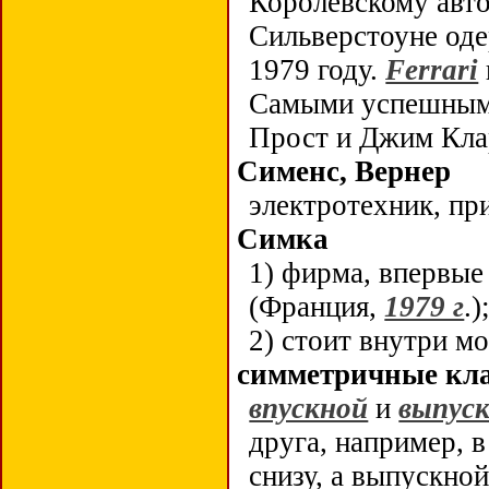
Королевскому авто
Сильверстоуне од
1979 году.
Ferrari
Самыми успешными
Прост и Джим Клар
Сименс, Вернер
электротехник, п
Симка
1) фирма, впервы
(Франция,
1979 г
.)
2) стоит внутри м
симметричные кл
впускной
и
выпус
друга, например, 
снизу, а выпускно