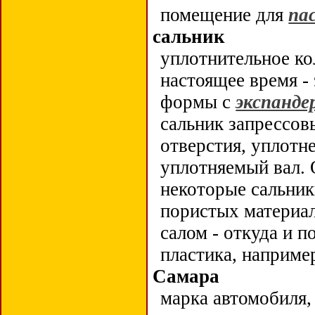
помещение для
па
сальник
уплотнительное к
настоящее время -
формы с
экспанде
сальник запрессовы
отверстия, уплотн
уплотняемый вал. 
некоторые сальник
пористых материа
салом - откуда и 
пластика, наприме
Самара
марка автомобиля,