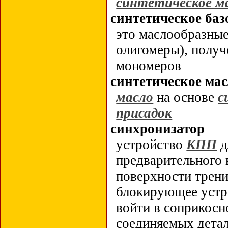
синтетическое м
синтетическое баз
это маслообразные
олигомеры), получ
мономеров
синтетическое ма
масло
на основе
с
присадок
синхронизатор
устройство
КПП
д
предварительного
поверхности трени
блокирующее устр
войти в соприкосн
соединяемых детал