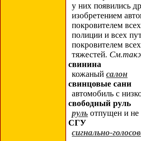
у них появились др
изобретением авто
покровителем все
полиции и всех пу
покровителем всех,
тяжестей.
См.так
свинина
кожаный
салон
свинцовые сани
автомобиль с низ
свободный руль
руль
отпущен и не
СГУ
сигнально-голосо