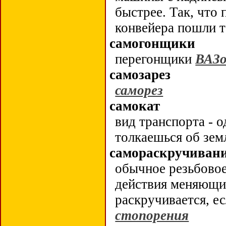
быстрее. Так, что
конвейера пошли т
самогонщики
перегонщики
ВАЗо
самозарез
саморез
самокат
вид транспорта - о
толкаешься об зе
самораскручиван
обычное резьбовое
действия меняющих
раскручивается, е
стопорения